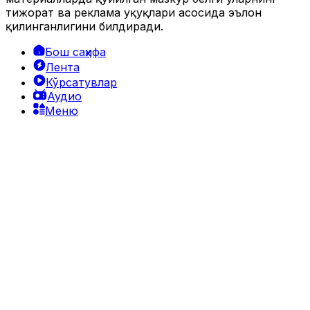
тижорат ва реклама ҳуқуқлари асосида эълон
қилинганлигини билдиради.
Бош саҳифа
Лента
Кўрсатувлар
Аудио
Меню