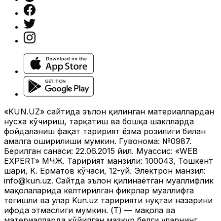
«KUN.UZ» сайтида эълон қилинган материаллардан
нусха кўчириш, тарқатиш ва бошқа шаклларда
фойдаланиш фақат таҳририят ёзма розилиги билан
амалга оширилиши мумкин. Гувоҳнома: №0987.
Берилган санаси: 22.06.2015 йил. Муассис: «WEB
EXPERT» МЧЖ. Таҳририят манзили: 100043, Тошкент
шаҳри, К. Ерматов кўчаси, 12-уй. Электрон манзил:
info@kun.uz
. Сайтда эълон қилинаётган муаллифлик
мақолаларида келтирилган фикрлар муаллифга
тегишли ва улар Kun.uz таҳририяти нуқтаи назарини
ифода этмаслиги мумкин. (Т) — мақола ва
материалларда қўйилган мазкур белги уларнинг