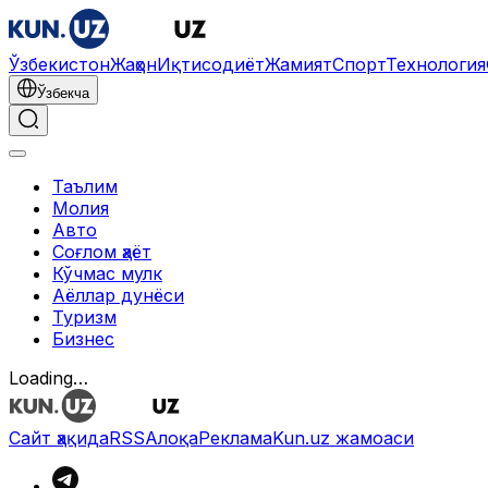
Ўзбекистон
Жаҳон
Иқтисодиёт
Жамият
Спорт
Технология
Ўзбекча
Таълим
Молия
Авто
Соғлом ҳаёт
Кўчмас мулк
Аёллар дунёси
Туризм
Бизнес
Loading…
Сайт ҳақида
RSS
Алоқа
Реклама
Kun.uz жамоаси