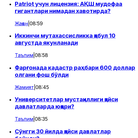
Patriot учун лицензия: АҚШ мудофаа
гигантлари нимадан хавотирда?
Жаҳон
|
08:59
Иккинчи мутахассисликка қабул 10
августда якунланади
Таълим
|
08:58
Фарғонада кадастр раҳбари 600 доллар
олгани фош бўлди
Жамият
|
08:45
Университетлар мустақиллиги қайси
давлатларда юқори?
Таълим
|
08:35
Сўнгги 30 йилда қайси давлатлар