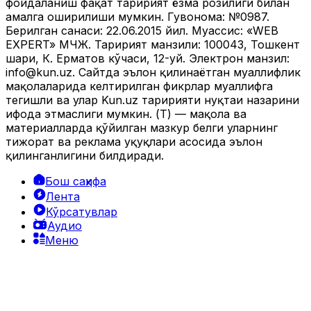
фойдаланиш фақат таҳририят ёзма розилиги билан
амалга оширилиши мумкин. Гувоҳнома: №0987.
Берилган санаси: 22.06.2015 йил. Муассис: «WEB
EXPERT» МЧЖ. Таҳририят манзили: 100043, Тошкент
шаҳри, К. Ерматов кўчаси, 12-уй. Электрон манзил:
info@kun.uz
. Сайтда эълон қилинаётган муаллифлик
мақолаларида келтирилган фикрлар муаллифга
тегишли ва улар Kun.uz таҳририяти нуқтаи назарини
ифода этмаслиги мумкин. (Т) — мақола ва
материалларда қўйилган мазкур белги уларнинг
тижорат ва реклама ҳуқуқлари асосида эълон
қилинганлигини билдиради.
Бош саҳифа
Лента
Кўрсатувлар
Аудио
Меню