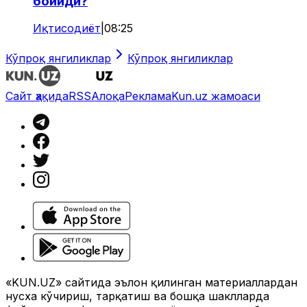
бойиди?
Иқтисодиёт
|
08:25
Кўпроқ янгиликлар
Кўпроқ янгиликлар
Сайт ҳақида
RSS
Алоқа
Реклама
Kun.uz жамоаси
«KUN.UZ» сайтида эълон қилинган материаллардан
нусха кўчириш, тарқатиш ва бошқа шаклларда