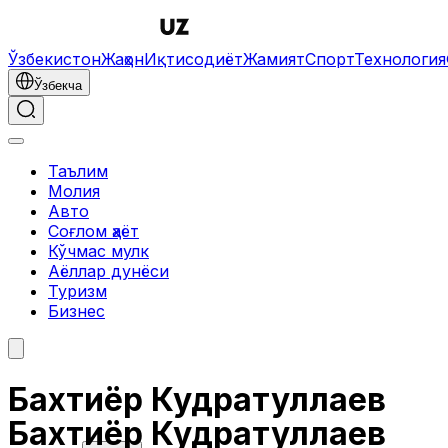
Ўзбекистон
Жаҳон
Иқтисодиёт
Жамият
Спорт
Технология
Ўзбекча
Таълим
Молия
Авто
Соғлом ҳаёт
Кўчмас мулк
Аёллар дунёси
Туризм
Бизнес
Бахтиёр Кудратуллаев
Бахтиёр Кудратуллаев