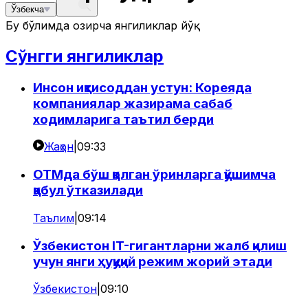
Ўзбекча
Бу бўлимда ҳозирча янгиликлар йўқ
Сўнгги янгиликлар
Инсон иқтисоддан устун: Кореяда
компаниялар жазирама сабаб
ходимларига таътил берди
Жаҳон
|
09:33
ОТМда бўш қолган ўринларга қўшимча
қабул ўтказилади
Таълим
|
09:14
Ўзбекистон IT-гигантларни жалб қилиш
учун янги ҳуқуқий режим жорий этади
Ўзбекистон
|
09:10