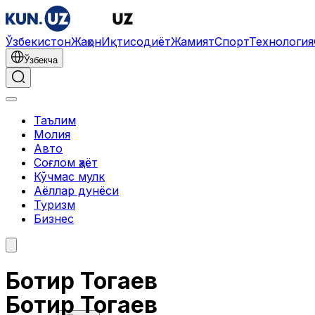
Ўзбекистон
Жаҳон
Иқтисодиёт
Жамият
Спорт
Технология
Ўзбекча
Таълим
Молия
Авто
Соғлом ҳаёт
Кўчмас мулк
Аёллар дунёси
Туризм
Бизнес
Ботир Тогаев
Ботир Тогаев