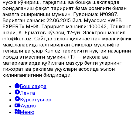
нусха кўчириш, тарқатиш ва бошқа шаклларда
фойдаланиш фақат таҳририят ёзма розилиги билан
амалга оширилиши мумкин. Гувоҳнома: №0987.
Берилган санаси: 22.06.2015 йил. Муассис: «WEB
EXPERT» МЧЖ. Таҳририят манзили: 100043, Тошкент
шаҳри, К. Ерматов кўчаси, 12-уй. Электрон манзил:
info@kun.uz
. Сайтда эълон қилинаётган муаллифлик
мақолаларида келтирилган фикрлар муаллифга
тегишли ва улар Kun.uz таҳририяти нуқтаи назарини
ифода этмаслиги мумкин. (Т) — мақола ва
материалларда қўйилган мазкур белги уларнинг
тижорат ва реклама ҳуқуқлари асосида эълон
қилинганлигини билдиради.
Бош саҳифа
Лента
Кўрсатувлар
Аудио
Меню