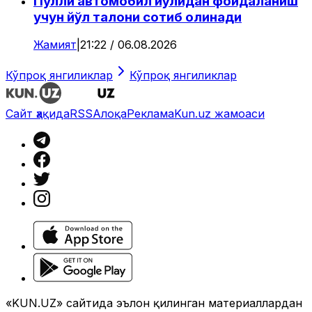
Пулли автомобил йўлидан фойдаланиш
учун йўл талони сотиб олинади
Жамият
|
21:22 / 06.08.2026
Кўпроқ янгиликлар
Кўпроқ янгиликлар
Сайт ҳақида
RSS
Алоқа
Реклама
Kun.uz жамоаси
«KUN.UZ» сайтида эълон қилинган материаллардан