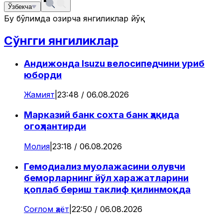
Ўзбекча
Бу бўлимда ҳозирча янгиликлар йўқ
Сўнгги янгиликлар
Андижонда Isuzu велосипедчини уриб
юборди
Жамият
|
23:48 / 06.08.2026
Марказий банк сохта банк ҳақида
огоҳлантирди
Молия
|
23:18 / 06.08.2026
Гемодиализ муолажасини олувчи
беморларнинг йўл харажатларини
қоплаб бериш таклиф қилинмоқда
Соғлом ҳаёт
|
22:50 / 06.08.2026