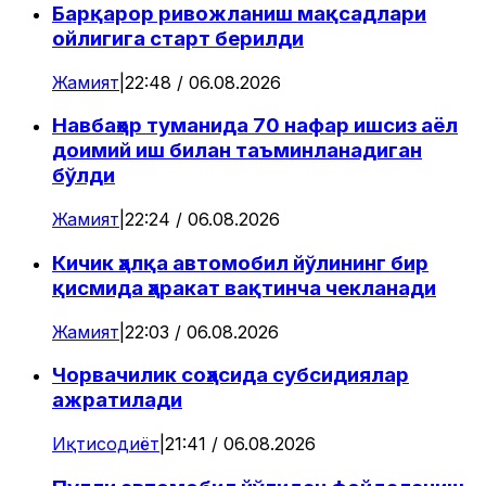
Барқарор ривожланиш мақсадлари
ойлигига старт берилди
Жамият
|
22:48 / 06.08.2026
Навбаҳор туманида 70 нафар ишсиз аёл
доимий иш билан таъминланадиган
бўлди
Жамият
|
22:24 / 06.08.2026
Кичик ҳалқа автомобил йўлининг бир
қисмида ҳаракат вақтинча чекланади
Жамият
|
22:03 / 06.08.2026
Чорвачилик соҳасида субсидиялар
ажратилади
Иқтисодиёт
|
21:41 / 06.08.2026