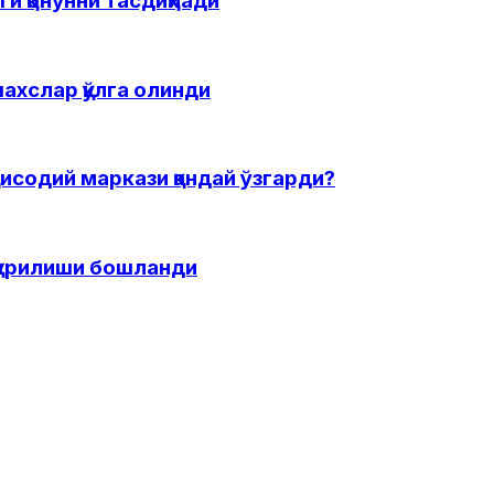
и қонунни тасдиқлади
ахслар қўлга олинди
исодий маркази қандай ўзгарди?
 қурилиши бошланди