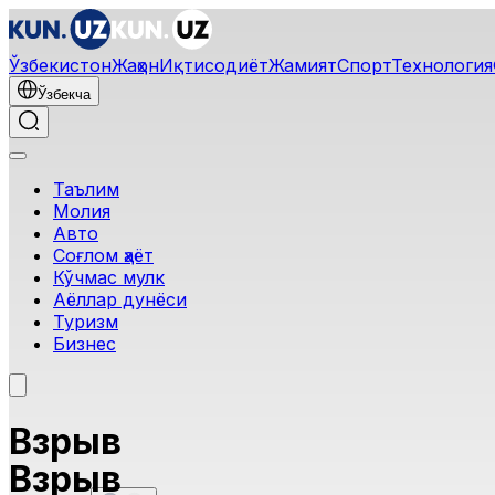
Ўзбекистон
Жаҳон
Иқтисодиёт
Жамият
Спорт
Технология
Ўзбекча
Таълим
Молия
Авто
Соғлом ҳаёт
Кўчмас мулк
Аёллар дунёси
Туризм
Бизнес
Взрыв
Взрыв