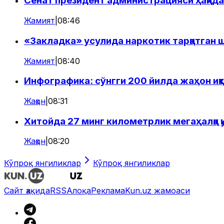
Сенат президент администрацияси ҳақидаг
Жамият
|
08:46
«Закладка» усулида наркотик тарқатган ш
Жамият
|
08:40
Инфографика: сўнгги 200 йилда жаҳон иқт
Жаҳон
|
08:31
Хитойда 27 минг километрлик мегаҳалқа
Жаҳон
|
08:20
Кўпроқ янгиликлар
Кўпроқ янгиликлар
Сайт ҳақида
RSS
Алоқа
Реклама
Kun.uz жамоаси