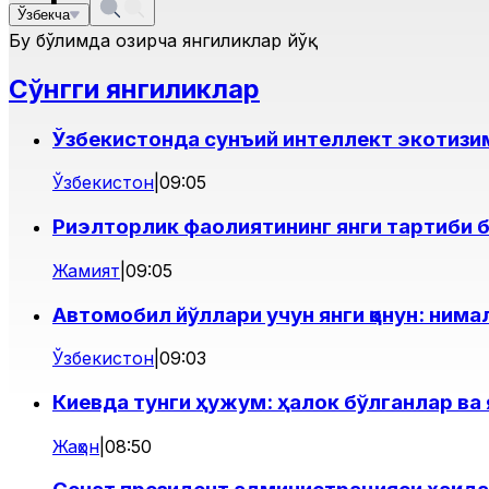
Ўзбекча
Бу бўлимда ҳозирча янгиликлар йўқ
Сўнгги янгиликлар
Ўзбекистонда сунъий интеллект экотиз
Ўзбекистон
|
09:05
Риэлторлик фаолиятининг янги тартиби 
Жамият
|
09:05
Автомобил йўллари учун янги қонун: нима
Ўзбекистон
|
09:03
Киевда тунги ҳужум: ҳалок бўлганлар ва
Жаҳон
|
08:50