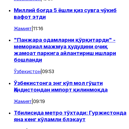
Миллий боғда 5 ёшли қиз сувга чўкиб
вафот этди
Жамият
|
11:16
"Панжара одамларни қўрқитарди" -
мемориал мажмуа ҳудудини очиқ
жамоат паркига айлантириш ишлари
бошланди
Ўзбекистон
|
09:53
Ўзбекистонга энг кўп мол гўшти
Ҳиндистондан импорт қилинмоқда
Жамият
|
09:19
Тбилисида метро тўхтади: Гуржистонда
яна кенг кўламли блэкаут