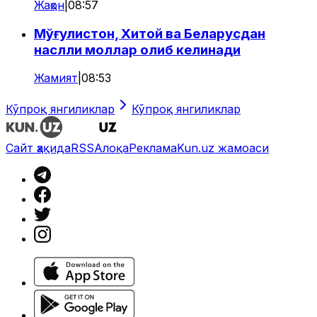
Жаҳон
|
08:57
Мўғулистон, Хитой ва Беларусдан
наслли моллар олиб келинади
Жамият
|
08:53
Кўпроқ янгиликлар
Кўпроқ янгиликлар
Сайт ҳақида
RSS
Алоқа
Реклама
Kun.uz жамоаси