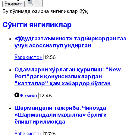
Ўзбекча
Бу бўлимда ҳозирча янгиликлар йўқ
Сўнгги янгиликлар
«Ҳудудгазтаъминот» тадбиркордан газ
учун асоссиз пул ундирган
Ўзбекистон
|
12:56
Одамларни хўрлаган қурилиш: "New
Port"даги қонунсизликлардан
"катталар" ҳам хабардор бўлган
Жамият
|
12:48
Шармандали тажриба. Чинозда
«Шармандали маҳалла» ёрлиғи
ёпиштирилмоқда
Ўзбекистон
|
12:28