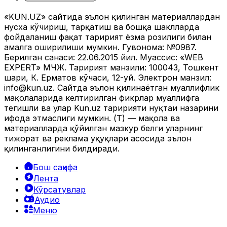
«KUN.UZ» сайтида эълон қилинган материаллардан
нусха кўчириш, тарқатиш ва бошқа шаклларда
фойдаланиш фақат таҳририят ёзма розилиги билан
амалга оширилиши мумкин. Гувоҳнома: №0987.
Берилган санаси: 22.06.2015 йил. Муассис: «WEB
EXPERT» МЧЖ. Таҳририят манзили: 100043, Тошкент
шаҳри, К. Ерматов кўчаси, 12-уй. Электрон манзил:
info@kun.uz
. Сайтда эълон қилинаётган муаллифлик
мақолаларида келтирилган фикрлар муаллифга
тегишли ва улар Kun.uz таҳририяти нуқтаи назарини
ифода этмаслиги мумкин. (Т) — мақола ва
материалларда қўйилган мазкур белги уларнинг
тижорат ва реклама ҳуқуқлари асосида эълон
қилинганлигини билдиради.
Бош саҳифа
Лента
Кўрсатувлар
Аудио
Меню