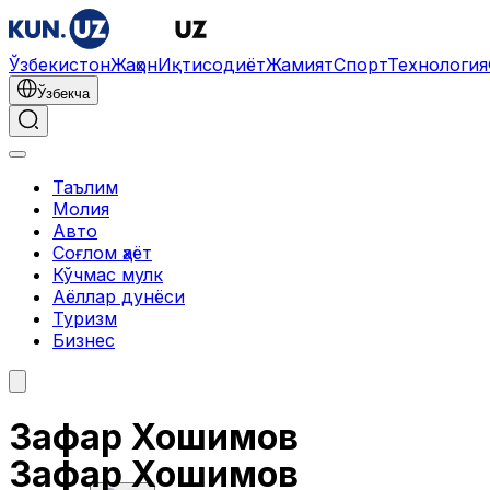
Ўзбекистон
Жаҳон
Иқтисодиёт
Жамият
Спорт
Технология
Ўзбекча
Таълим
Молия
Авто
Соғлом ҳаёт
Кўчмас мулк
Аёллар дунёси
Туризм
Бизнес
Зафар Хошимов
Зафар Хошимов