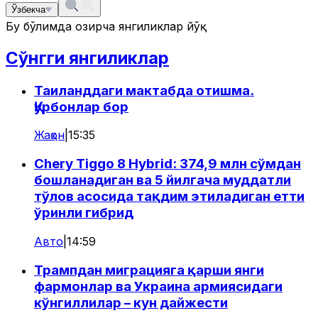
Ўзбекча
Бу бўлимда ҳозирча янгиликлар йўқ
Сўнгги янгиликлар
Таиланддаги мактабда отишма.
Қурбонлар бор
Жаҳон
|
15:35
Chery Tiggo 8 Hybrid: 374,9 млн сўмдан
бошланадиган ва 5 йилгача муддатли
тўлов асосида тақдим этиладиган етти
ўринли гибрид
Авто
|
14:59
Трампдан миграцияга қарши янги
фармонлар ва Украина армиясидаги
кўнгиллилар – кун дайжести