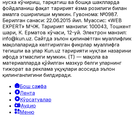
нусха кўчириш, тарқатиш ва бошқа шаклларда
фойдаланиш фақат таҳририят ёзма розилиги билан
амалга оширилиши мумкин. Гувоҳнома: №0987.
Берилган санаси: 22.06.2015 йил. Муассис: «WEB
EXPERT» МЧЖ. Таҳририят манзили: 100043, Тошкент
шаҳри, К. Ерматов кўчаси, 12-уй. Электрон манзил:
info@kun.uz
. Сайтда эълон қилинаётган муаллифлик
мақолаларида келтирилган фикрлар муаллифга
тегишли ва улар Kun.uz таҳририяти нуқтаи назарини
ифода этмаслиги мумкин. (Т) — мақола ва
материалларда қўйилган мазкур белги уларнинг
тижорат ва реклама ҳуқуқлари асосида эълон
қилинганлигини билдиради.
Бош саҳифа
Лента
Кўрсатувлар
Аудио
Меню