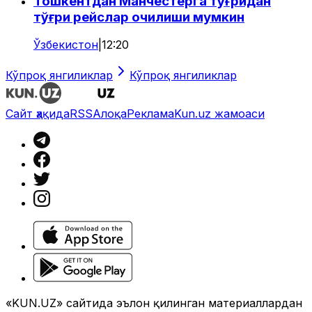
Тошкентдан Манчестерга тўғридан
тўғри рейслар очилиши мумкин
Ўзбекистон
|
12:20
Кўпроқ янгиликлар
Кўпроқ янгиликлар
Сайт ҳақида
RSS
Алоқа
Реклама
Kun.uz жамоаси
«KUN.UZ» сайтида эълон қилинган материаллардан