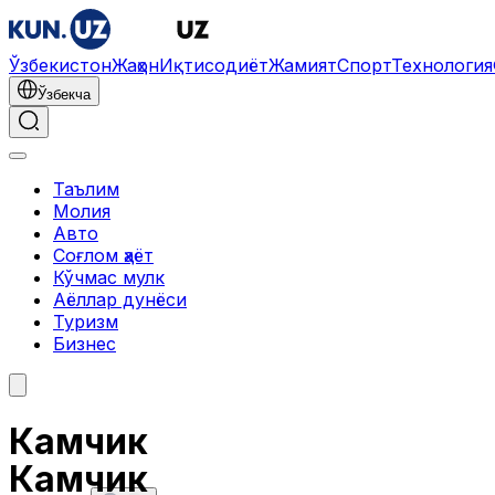
Ўзбекистон
Жаҳон
Иқтисодиёт
Жамият
Спорт
Технология
Ўзбекча
Таълим
Молия
Авто
Соғлом ҳаёт
Кўчмас мулк
Аёллар дунёси
Туризм
Бизнес
Камчик
Камчик