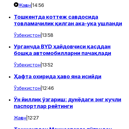
Жаҳон
|
14:56
Тошкентда коттеж савдосида
товламачилик қилган ака-ука ушланди
Ўзбекистон
|
13:58
Урганчда BYD ҳайдовчиси қасддан
бошқа автомобилларни пачақлади
Ўзбекистон
|
13:52
Ҳафта охирида ҳаво яна исийди
Ўзбекистон
|
12:46
Ўн йиллик ўзгариш: дунёдаги энг кучли
паспортлар рейтинги
Жаҳон
|
12:27