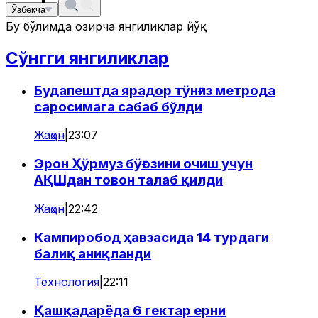
Ўзбекча
Бу бўлимда ҳозирча янгиликлар йўқ
Сўнгги янгиликлар
Будапештда ярадор тўнғиз метрода
саросимага сабаб бўлди
Жаҳон
|
23:07
Эрон Ҳўрмуз бўғозини очиш учун
АҚШдан товон талаб қилди
Жаҳон
|
22:42
Кампиробод ҳавзасида 14 турдаги
балиқ аниқланди
Технология
|
22:11
Қашқадарёда 6 гектар ерни