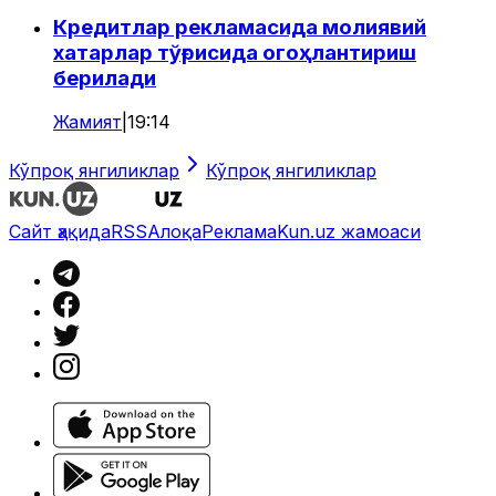
Кредитлар рекламасида молиявий
хатарлар тўғрисида огоҳлантириш
берилади
Жамият
|
19:14
Кўпроқ янгиликлар
Кўпроқ янгиликлар
Сайт ҳақида
RSS
Алоқа
Реклама
Kun.uz жамоаси