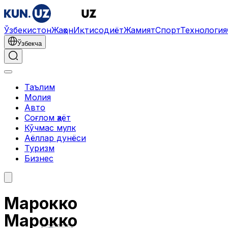
Ўзбекистон
Жаҳон
Иқтисодиёт
Жамият
Спорт
Технология
Ўзбекча
Таълим
Молия
Авто
Соғлом ҳаёт
Кўчмас мулк
Аёллар дунёси
Туризм
Бизнес
Марокко
Марокко