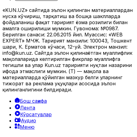
«KUN.UZ» сайтида эълон қилинган материаллардан
нусха кўчириш, тарқатиш ва бошқа шаклларда
фойдаланиш фақат таҳририят ёзма розилиги билан
амалга оширилиши мумкин. Гувоҳнома: №0987.
Берилган санаси: 22.06.2015 йил. Муассис: «WEB
EXPERT» МЧЖ. Таҳририят манзили: 100043, Тошкент
шаҳри, К. Ерматов кўчаси, 12-уй. Электрон манзил:
info@kun.uz
. Сайтда эълон қилинаётган муаллифлик
мақолаларида келтирилган фикрлар муаллифга
тегишли ва улар Kun.uz таҳририяти нуқтаи назарини
ифода этмаслиги мумкин. (Т) — мақола ва
материалларда қўйилган мазкур белги уларнинг
тижорат ва реклама ҳуқуқлари асосида эълон
қилинганлигини билдиради.
Бош саҳифа
Лента
Кўрсатувлар
Аудио
Меню