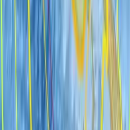
Папуа — Янги Гвинеяда 8 баллга яқин ер
силкиниши рўй берди
Кўпроқ янгиликлар
Сўнгги янгиликлар
Зеленский АҚШ билан Patriot
ракеталари бўйича келишув ҳақида
маълум қилди
Жаҳон
|
23:56 / 08.08.2026
Туркия Қора денгизда кемалар
ҳаракатини чеклади
Жаҳон
|
23:31 / 08.08.2026
Будапештда ярадор тўнғиз метрода