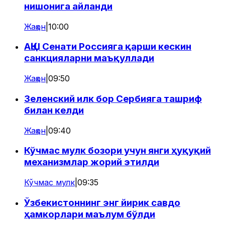
нишонига айланди
Жаҳон
|
10:00
АҚШ Сенати Россияга қарши кескин
санкцияларни маъқуллади
Жаҳон
|
09:50
Зеленский илк бор Сербияга ташриф
билан келди
Жаҳон
|
09:40
Кўчмас мулк бозори учун янги ҳуқуқий
механизмлар жорий этилди
Кўчмас мулк
|
09:35
Ўзбекистоннинг энг йирик савдо
ҳамкорлари маълум бўлди