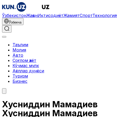
Ўзбекистон
Жаҳон
Иқтисодиёт
Жамият
Спорт
Технология
Ўзбекча
Таълим
Молия
Авто
Соғлом ҳаёт
Кўчмас мулк
Аёллар дунёси
Туризм
Бизнес
Хусниддин Мамадиев
Хусниддин Мамадиев