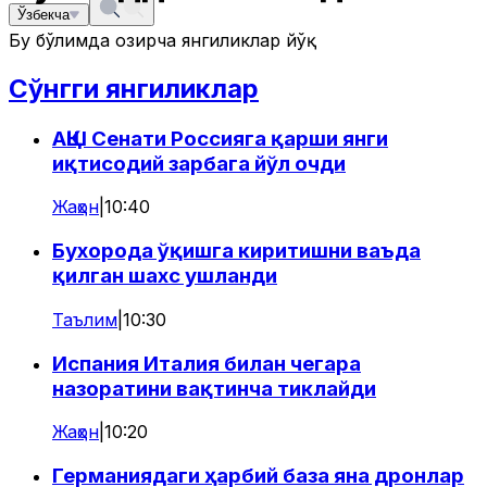
Ўзбекча
Бу бўлимда ҳозирча янгиликлар йўқ
Сўнгги янгиликлар
АҚШ Сенати Россияга қарши янги
иқтисодий зарбага йўл очди
Жаҳон
|
10:40
Бухорода ўқишга киритишни ваъда
қилган шахс ушланди
Таълим
|
10:30
Испания Италия билан чегара
назоратини вақтинча тиклайди
Жаҳон
|
10:20
Германиядаги ҳарбий база яна дронлар