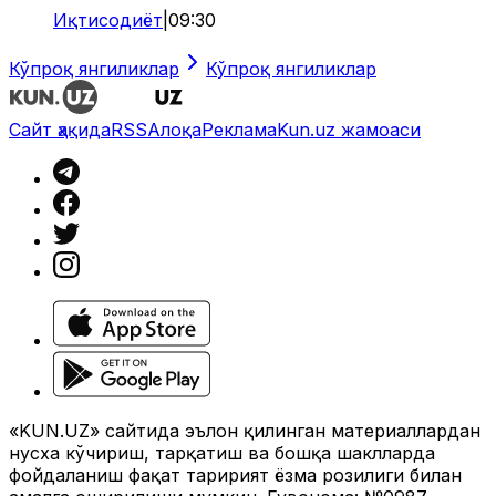
Иқтисодиёт
|
09:30
Кўпроқ янгиликлар
Кўпроқ янгиликлар
Сайт ҳақида
RSS
Алоқа
Реклама
Kun.uz жамоаси
«KUN.UZ» сайтида эълон қилинган материаллардан
нусха кўчириш, тарқатиш ва бошқа шаклларда
фойдаланиш фақат таҳририят ёзма розилиги билан