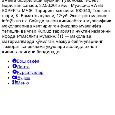
амалга оширилиши мумкин. Гувоҳнома: №0987.
Берилган санаси: 22.06.2015 йил. Муассис: «WEB
EXPERT» МЧЖ. Таҳририят манзили: 100043, Тошкент
шаҳри, К. Ерматов кўчаси, 12-уй. Электрон манзил:
info@kun.uz
. Сайтда эълон қилинаётган муаллифлик
мақолаларида келтирилган фикрлар муаллифга
тегишли ва улар Kun.uz таҳририяти нуқтаи назарини
ифода этмаслиги мумкин. (Т) — мақола ва
материалларда қўйилган мазкур белги уларнинг
тижорат ва реклама ҳуқуқлари асосида эълон
қилинганлигини билдиради.
Бош саҳифа
Лента
Кўрсатувлар
Аудио
Меню