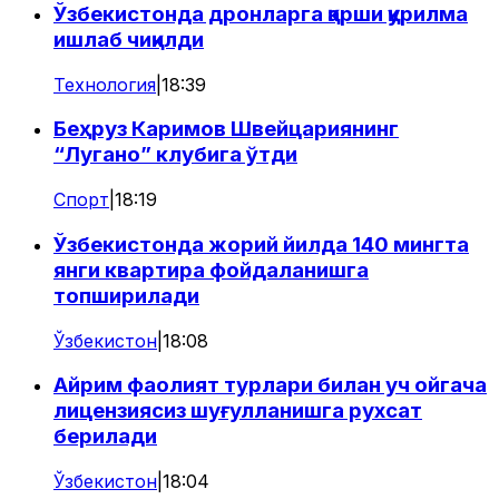
Ўзбекистонда дронларга қарши қурилма
ишлаб чиқилди
Технология
|
18:39
Беҳруз Каримов Швейцариянинг
“Лугано” клубига ўтди
Спорт
|
18:19
Ўзбекистонда жорий йилда 140 мингта
янги квартира фойдаланишга
топширилади
Ўзбекистон
|
18:08
Айрим фаолият турлари билан уч ойгача
лицензиясиз шуғулланишга рухсат
берилади
Ўзбекистон
|
18:04