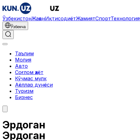
Ўзбекистон
Жаҳон
Иқтисодиёт
Жамият
Спорт
Технология
Ўзбекча
Таълим
Молия
Авто
Соғлом ҳаёт
Кўчмас мулк
Аёллар дунёси
Туризм
Бизнес
Эрдоган
Эрдоган