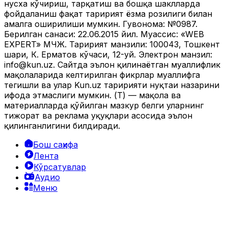
нусха кўчириш, тарқатиш ва бошқа шаклларда
фойдаланиш фақат таҳририят ёзма розилиги билан
амалга оширилиши мумкин. Гувоҳнома: №0987.
Берилган санаси: 22.06.2015 йил. Муассис: «WEB
EXPERT» МЧЖ. Таҳририят манзили: 100043, Тошкент
шаҳри, К. Ерматов кўчаси, 12-уй. Электрон манзил:
info@kun.uz
. Сайтда эълон қилинаётган муаллифлик
мақолаларида келтирилган фикрлар муаллифга
тегишли ва улар Kun.uz таҳририяти нуқтаи назарини
ифода этмаслиги мумкин. (Т) — мақола ва
материалларда қўйилган мазкур белги уларнинг
тижорат ва реклама ҳуқуқлари асосида эълон
қилинганлигини билдиради.
Бош саҳифа
Лента
Кўрсатувлар
Аудио
Меню