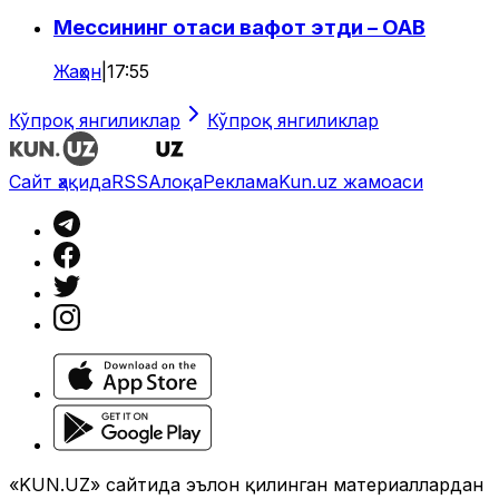
Мессининг отаси вафот этди – ОАВ
Жаҳон
|
17:55
Кўпроқ янгиликлар
Кўпроқ янгиликлар
Сайт ҳақида
RSS
Алоқа
Реклама
Kun.uz жамоаси
«KUN.UZ» сайтида эълон қилинган материаллардан