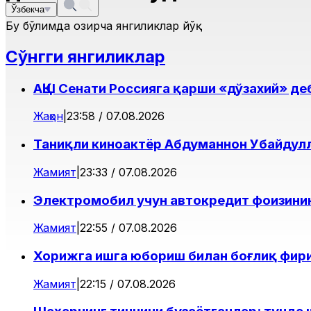
Ўзбекча
Бу бўлимда ҳозирча янгиликлар йўқ
Сўнгги янгиликлар
АҚШ Сенати Россияга қарши «дўзахий» д
Жаҳон
|
23:58 / 07.08.2026
Таниқли киноактёр Абдуманнон Убайдул
Жамият
|
23:33 / 07.08.2026
Электромобил учун автокредит фоизини
Жамият
|
22:55 / 07.08.2026
Хорижга ишга юбориш билан боғлиқ фир
Жамият
|
22:15 / 07.08.2026