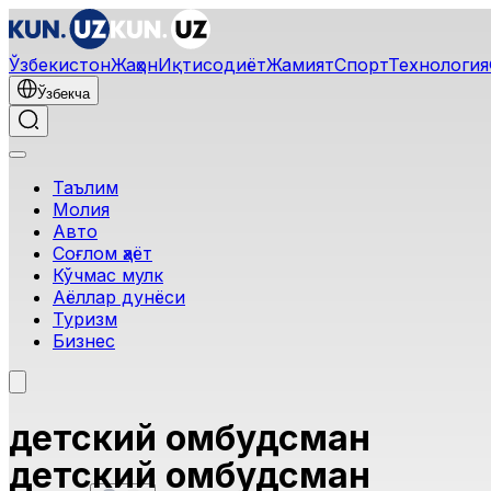
Ўзбекистон
Жаҳон
Иқтисодиёт
Жамият
Спорт
Технология
Ўзбекча
Таълим
Молия
Авто
Соғлом ҳаёт
Кўчмас мулк
Аёллар дунёси
Туризм
Бизнес
детский омбудсман
детский омбудсман