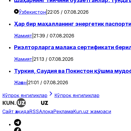
Шаҳарнинг тинчини бузаётганлар: тунда
Ўзбекистон
|
22:05 / 07.08.2026
Ҳар бир маҳалланинг энергетик паспорти
Жамият
|
21:39 / 07.08.2026
Риэлторларга малака сертификати бери
Жамият
|
21:13 / 07.08.2026
Туркия, Саудия ва Покистон қўшма мудо
Жаҳон
|
21:01 / 07.08.2026
Кўпроқ янгиликлар
Кўпроқ янгиликлар
Сайт ҳақида
RSS
Алоқа
Реклама
Kun.uz жамоаси