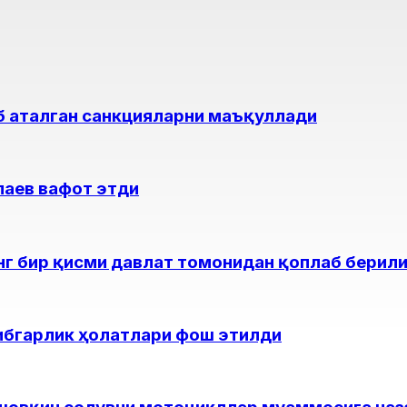
еб аталган санкцияларни маъқуллади
лаев вафот этди
нг бир қисми давлат томонидан қоплаб берил
ибгарлик ҳолатлари фош этилди