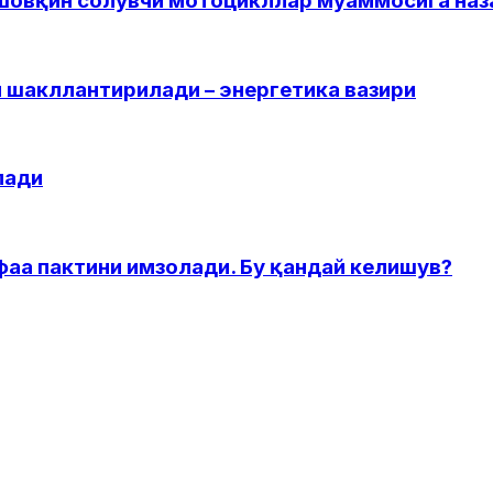
 шовқин солувчи мотоцикллар муаммосига наз
 шакллантирилади – энергетика вазири
лади
фаа пактини имзолади. Бу қандай келишув?