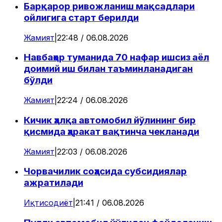
Барқарор ривожланиш мақсадлари
ойлигига старт берилди
Жамият
|
22:48 / 06.08.2026
Навбаҳор туманида 70 нафар ишсиз аёл
доимий иш билан таъминланадиган
бўлди
Жамият
|
22:24 / 06.08.2026
Кичик ҳалқа автомобил йўлининг бир
қисмида ҳаракат вақтинча чекланади
Жамият
|
22:03 / 06.08.2026
Чорвачилик соҳасида субсидиялар
ажратилади
Иқтисодиёт
|
21:41 / 06.08.2026