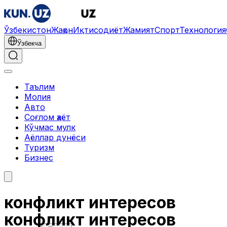
Ўзбекистон
Жаҳон
Иқтисодиёт
Жамият
Спорт
Технология
Ўзбекча
Таълим
Молия
Авто
Соғлом ҳаёт
Кўчмас мулк
Аёллар дунёси
Туризм
Бизнес
конфликт интересов
конфликт интересов