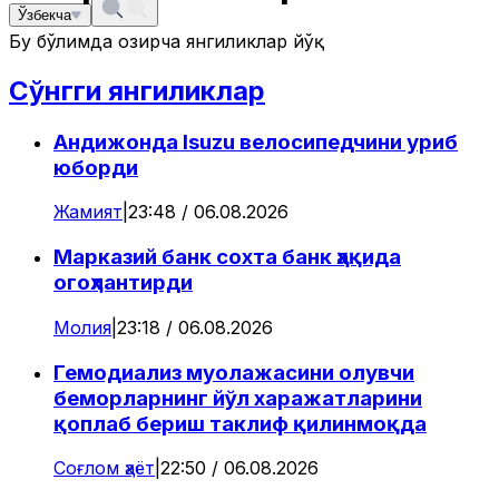
Ўзбекча
Бу бўлимда ҳозирча янгиликлар йўқ
Сўнгги янгиликлар
Андижонда Isuzu велосипедчини уриб
юборди
Жамият
|
23:48 / 06.08.2026
Марказий банк сохта банк ҳақида
огоҳлантирди
Молия
|
23:18 / 06.08.2026
Гемодиализ муолажасини олувчи
беморларнинг йўл харажатларини
қоплаб бериш таклиф қилинмоқда
Соғлом ҳаёт
|
22:50 / 06.08.2026