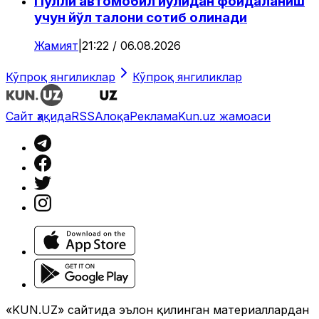
Пулли автомобил йўлидан фойдаланиш
учун йўл талони сотиб олинади
Жамият
|
21:22 / 06.08.2026
Кўпроқ янгиликлар
Кўпроқ янгиликлар
Сайт ҳақида
RSS
Алоқа
Реклама
Kun.uz жамоаси
«KUN.UZ» сайтида эълон қилинган материаллардан