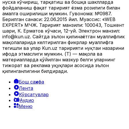
нусха кўчириш, тарқатиш ва бошқа шаклларда
фойдаланиш фақат таҳририят ёзма розилиги билан
амалга оширилиши мумкин. Гувоҳнома: №0987.
Берилган санаси: 22.06.2015 йил. Муассис: «WEB
EXPERT» МЧЖ. Таҳририят манзили: 100043, Тошкент
шаҳри, К. Ерматов кўчаси, 12-уй. Электрон манзил:
info@kun.uz
. Сайтда эълон қилинаётган муаллифлик
мақолаларида келтирилган фикрлар муаллифга
тегишли ва улар Kun.uz таҳририяти нуқтаи назарини
ифода этмаслиги мумкин. (Т) — мақола ва
материалларда қўйилган мазкур белги уларнинг
тижорат ва реклама ҳуқуқлари асосида эълон
қилинганлигини билдиради.
Бош саҳифа
Лента
Кўрсатувлар
Аудио
Меню