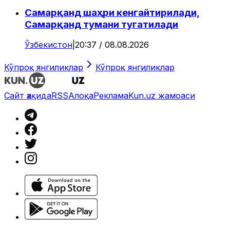
Самарқанд шаҳри кенгайтирилади,
Самарқанд тумани тугатилади
Ўзбекистон
|
20:37 / 08.08.2026
Кўпроқ янгиликлар
Кўпроқ янгиликлар
Сайт ҳақида
RSS
Алоқа
Реклама
Kun.uz жамоаси