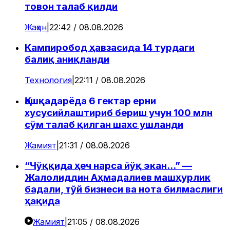
товон талаб қилди
Жаҳон
|
22:42 / 08.08.2026
Кампиробод ҳавзасида 14 турдаги
балиқ аниқланди
Технология
|
22:11 / 08.08.2026
Қашқадарёда 6 гектар ерни
хусусийлаштириб бериш учун 100 млн
сўм талаб қилган шахс ушланди
Жамият
|
21:31 / 08.08.2026
“Чўққида ҳеч нарса йўқ экан...” —
Жалолиддин Аҳмадалиев машҳурлик
бадали, тўй бизнеси ва нота билмаслиги
ҳақида
Жамият
|
21:05 / 08.08.2026