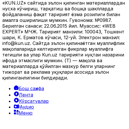
«KUN.UZ» сайтида эълон қилинган материаллардан
нусха кўчириш, тарқатиш ва бошқа шаклларда
фойдаланиш фақат таҳририят ёзма розилиги билан
амалга оширилиши мумкин. Гувоҳнома: №0987.
Берилган санаси: 22.06.2015 йил. Муассис: «WEB
EXPERT» МЧЖ. Таҳририят манзили: 100043, Тошкент
шаҳри, К. Ерматов кўчаси, 12-уй. Электрон манзил:
info@kun.uz
. Сайтда эълон қилинаётган муаллифлик
мақолаларида келтирилган фикрлар муаллифга
тегишли ва улар Kun.uz таҳририяти нуқтаи назарини
ифода этмаслиги мумкин. (Т) — мақола ва
материалларда қўйилган мазкур белги уларнинг
тижорат ва реклама ҳуқуқлари асосида эълон
қилинганлигини билдиради.
Бош саҳифа
Лента
Кўрсатувлар
Аудио
Меню