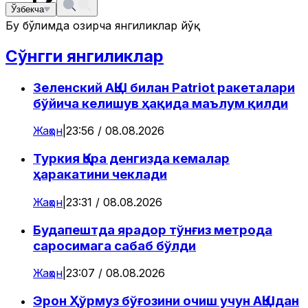
Ўзбекча
Бу бўлимда ҳозирча янгиликлар йўқ
Сўнгги янгиликлар
Зеленский АҚШ билан Patriot ракеталари
бўйича келишув ҳақида маълум қилди
Жаҳон
|
23:56 / 08.08.2026
Туркия Қора денгизда кемалар
ҳаракатини чеклади
Жаҳон
|
23:31 / 08.08.2026
Будапештда ярадор тўнғиз метрода
саросимага сабаб бўлди
Жаҳон
|
23:07 / 08.08.2026
Эрон Ҳўрмуз бўғозини очиш учун АҚШдан