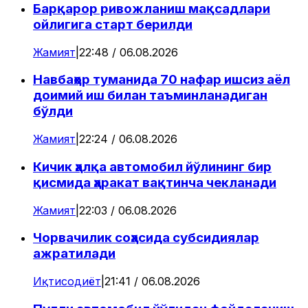
Барқарор ривожланиш мақсадлари
ойлигига старт берилди
Жамият
|
22:48 / 06.08.2026
Навбаҳор туманида 70 нафар ишсиз аёл
доимий иш билан таъминланадиган
бўлди
Жамият
|
22:24 / 06.08.2026
Кичик ҳалқа автомобил йўлининг бир
қисмида ҳаракат вақтинча чекланади
Жамият
|
22:03 / 06.08.2026
Чорвачилик соҳасида субсидиялар
ажратилади
Иқтисодиёт
|
21:41 / 06.08.2026