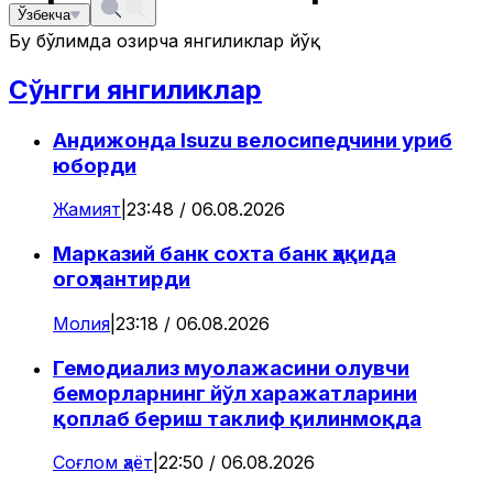
Ўзбекча
Бу бўлимда ҳозирча янгиликлар йўқ
Сўнгги янгиликлар
Андижонда Isuzu велосипедчини уриб
юборди
Жамият
|
23:48 / 06.08.2026
Марказий банк сохта банк ҳақида
огоҳлантирди
Молия
|
23:18 / 06.08.2026
Гемодиализ муолажасини олувчи
беморларнинг йўл харажатларини
қоплаб бериш таклиф қилинмоқда
Соғлом ҳаёт
|
22:50 / 06.08.2026