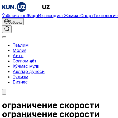
Ўзбекистон
Жаҳон
Иқтисодиёт
Жамият
Спорт
Технология
Ўзбекча
Таълим
Молия
Авто
Соғлом ҳаёт
Кўчмас мулк
Аёллар дунёси
Туризм
Бизнес
ограничение скорости
ограничение скорости