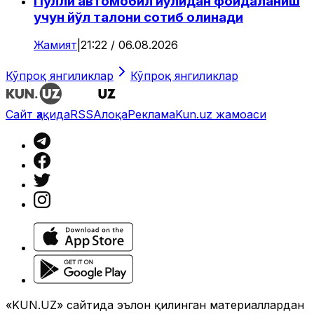
Пулли автомобил йўлидан фойдаланиш
учун йўл талони сотиб олинади
Жамият
|
21:22 / 06.08.2026
Кўпроқ янгиликлар
Кўпроқ янгиликлар
Сайт ҳақида
RSS
Алоқа
Реклама
Kun.uz жамоаси
«KUN.UZ» сайтида эълон қилинган материаллардан