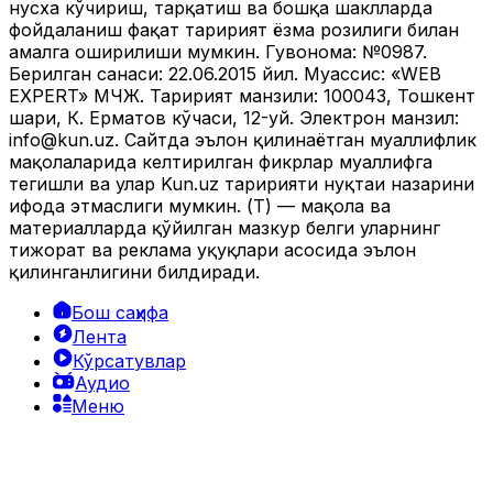
нусха кўчириш, тарқатиш ва бошқа шаклларда
фойдаланиш фақат таҳририят ёзма розилиги билан
амалга оширилиши мумкин. Гувоҳнома: №0987.
Берилган санаси: 22.06.2015 йил. Муассис: «WEB
EXPERT» МЧЖ. Таҳририят манзили: 100043, Тошкент
шаҳри, К. Ерматов кўчаси, 12-уй. Электрон манзил:
info@kun.uz
. Сайтда эълон қилинаётган муаллифлик
мақолаларида келтирилган фикрлар муаллифга
тегишли ва улар Kun.uz таҳририяти нуқтаи назарини
ифода этмаслиги мумкин. (Т) — мақола ва
материалларда қўйилган мазкур белги уларнинг
тижорат ва реклама ҳуқуқлари асосида эълон
қилинганлигини билдиради.
Бош саҳифа
Лента
Кўрсатувлар
Аудио
Меню