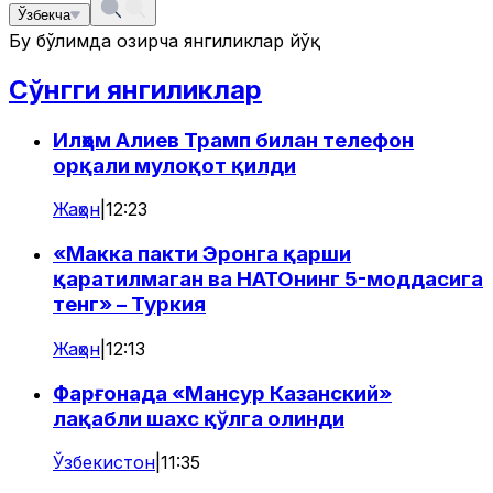
Ўзбекча
Бу бўлимда ҳозирча янгиликлар йўқ
Сўнгги янгиликлар
Илҳом Алиев Трамп билан телефон
орқали мулоқот қилди
Жаҳон
|
12:23
«Макка пакти Эронга қарши
қаратилмаган ва НАТОнинг 5-моддасига
тенг» – Туркия
Жаҳон
|
12:13
Фарғонада «Мансур Казанский»
лақабли шахс қўлга олинди
Ўзбекистон
|
11:35