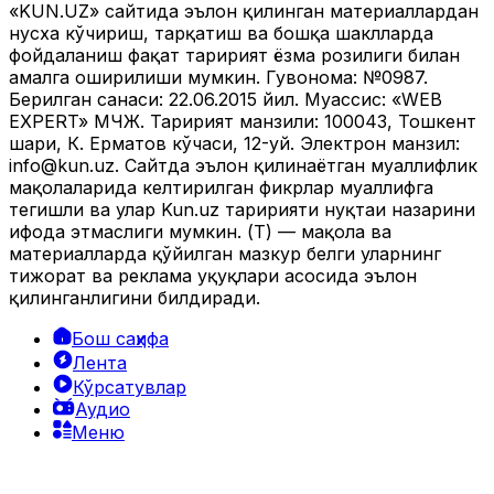
«KUN.UZ» сайтида эълон қилинган материаллардан
нусха кўчириш, тарқатиш ва бошқа шаклларда
фойдаланиш фақат таҳририят ёзма розилиги билан
амалга оширилиши мумкин. Гувоҳнома: №0987.
Берилган санаси: 22.06.2015 йил. Муассис: «WEB
EXPERT» МЧЖ. Таҳририят манзили: 100043, Тошкент
шаҳри, К. Ерматов кўчаси, 12-уй. Электрон манзил:
info@kun.uz
. Сайтда эълон қилинаётган муаллифлик
мақолаларида келтирилган фикрлар муаллифга
тегишли ва улар Kun.uz таҳририяти нуқтаи назарини
ифода этмаслиги мумкин. (Т) — мақола ва
материалларда қўйилган мазкур белги уларнинг
тижорат ва реклама ҳуқуқлари асосида эълон
қилинганлигини билдиради.
Бош саҳифа
Лента
Кўрсатувлар
Аудио
Меню