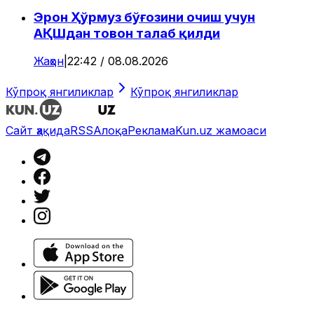
Эрон Ҳўрмуз бўғозини очиш учун
АҚШдан товон талаб қилди
Жаҳон
|
22:42 / 08.08.2026
Кўпроқ янгиликлар
Кўпроқ янгиликлар
Сайт ҳақида
RSS
Алоқа
Реклама
Kun.uz жамоаси