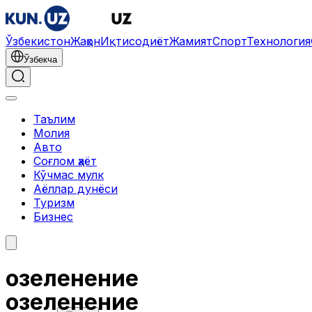
Ўзбекистон
Жаҳон
Иқтисодиёт
Жамият
Спорт
Технология
Ўзбекча
Таълим
Молия
Авто
Соғлом ҳаёт
Кўчмас мулк
Аёллар дунёси
Туризм
Бизнес
озеленение
озеленение