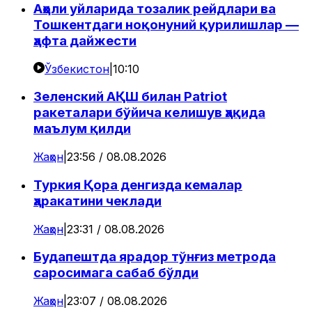
Аҳоли уйларида тозалик рейдлари ва
Тошкентдаги ноқонуний қурилишлар —
ҳафта дайжести
Ўзбекистон
|
10:10
Зеленский АҚШ билан Patriot
ракеталари бўйича келишув ҳақида
маълум қилди
Жаҳон
|
23:56 / 08.08.2026
Туркия Қора денгизда кемалар
ҳаракатини чеклади
Жаҳон
|
23:31 / 08.08.2026
Будапештда ярадор тўнғиз метрода
саросимага сабаб бўлди
Жаҳон
|
23:07 / 08.08.2026