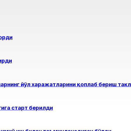
орди
тирди
арнинг йўл харажатларини қоплаб бериш так
ига старт берилди