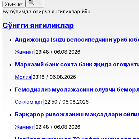
Ўзбекча
Бу бўлимда ҳозирча янгиликлар йўқ
Сўнгги янгиликлар
Андижонда Isuzu велосипедчини уриб юб
Жамият
|
23:48 / 06.08.2026
Марказий банк сохта банк ҳақида огоҳлан
Молия
|
23:18 / 06.08.2026
Гемодиализ муолажасини олувчи беморл
Соғлом ҳаёт
|
22:50 / 06.08.2026
Барқарор ривожланиш мақсадлари ойлиг
Жамият
|
22:48 / 06.08.2026