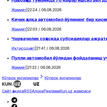
Навбаҳор туманида 70 нафар ишсиз аёл 
Жамият
|
22:24 / 06.08.2026
Кичик ҳалқа автомобил йўлининг бир қисм
Жамият
|
22:03 / 06.08.2026
Чорвачилик соҳасида субсидиялар ажрат
Иқтисодиёт
|
21:41 / 06.08.2026
Пулли автомобил йўлидан фойдаланиш уч
Жамият
|
21:22 / 06.08.2026
Кўпроқ янгиликлар
Кўпроқ янгиликлар
Сайт ҳақида
RSS
Алоқа
Реклама
Kun.uz жамоаси