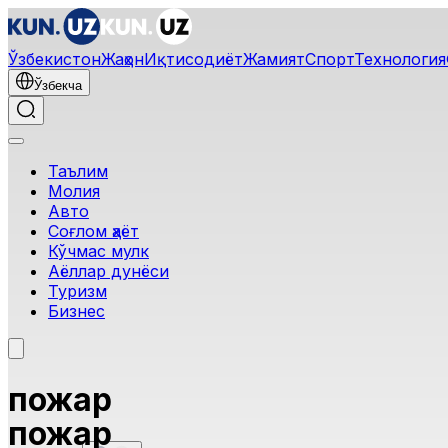
Ўзбекистон
Жаҳон
Иқтисодиёт
Жамият
Спорт
Технология
Ўзбекча
Таълим
Молия
Авто
Соғлом ҳаёт
Кўчмас мулк
Аёллар дунёси
Туризм
Бизнес
пожар
пожар