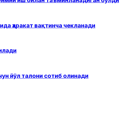
доимий иш билан таъминланадиган бўлди
ида ҳаракат вақтинча чекланади
илади
ун йўл талони сотиб олинади