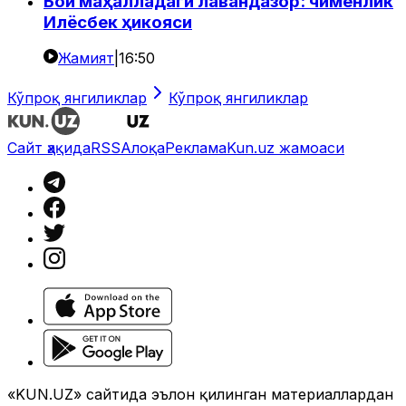
Бой маҳалладаги лавандазор: чимёнлик
Илёсбек ҳикояси
Жамият
|
16:50
Кўпроқ янгиликлар
Кўпроқ янгиликлар
Сайт ҳақида
RSS
Алоқа
Реклама
Kun.uz жамоаси
«KUN.UZ» сайтида эълон қилинган материаллардан