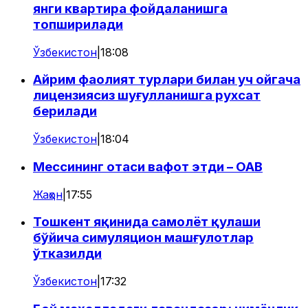
янги квартира фойдаланишга
топширилади
Ўзбекистон
|
18:08
Айрим фаолият турлари билан уч ойгача
лицензиясиз шуғулланишга рухсат
берилади
Ўзбекистон
|
18:04
Мессининг отаси вафот этди – ОАВ
Жаҳон
|
17:55
Тошкент яқинида самолёт қулаши
бўйича симуляцион машғулотлар
ўтказилди
Ўзбекистон
|
17:32