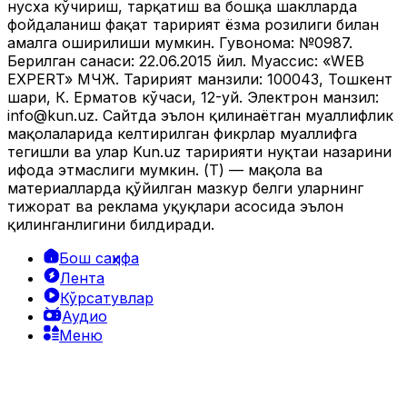
нусха кўчириш, тарқатиш ва бошқа шаклларда
фойдаланиш фақат таҳририят ёзма розилиги билан
амалга оширилиши мумкин. Гувоҳнома: №0987.
Берилган санаси: 22.06.2015 йил. Муассис: «WEB
EXPERT» МЧЖ. Таҳририят манзили: 100043, Тошкент
шаҳри, К. Ерматов кўчаси, 12-уй. Электрон манзил:
info@kun.uz
. Сайтда эълон қилинаётган муаллифлик
мақолаларида келтирилган фикрлар муаллифга
тегишли ва улар Kun.uz таҳририяти нуқтаи назарини
ифода этмаслиги мумкин. (Т) — мақола ва
материалларда қўйилган мазкур белги уларнинг
тижорат ва реклама ҳуқуқлари асосида эълон
қилинганлигини билдиради.
Бош саҳифа
Лента
Кўрсатувлар
Аудио
Меню