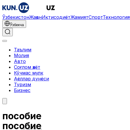
Ўзбекистон
Жаҳон
Иқтисодиёт
Жамият
Спорт
Технология
Ўзбекча
Таълим
Молия
Авто
Соғлом ҳаёт
Кўчмас мулк
Аёллар дунёси
Туризм
Бизнес
пособие
пособие