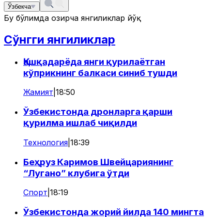
Ўзбекча
Бу бўлимда ҳозирча янгиликлар йўқ
Сўнгги янгиликлар
Қашқадарёда янги қурилаётган
кўприкнинг балкаси синиб тушди
Жамият
|
18:50
Ўзбекистонда дронларга қарши
қурилма ишлаб чиқилди
Технология
|
18:39
Беҳруз Каримов Швейцариянинг
“Лугано” клубига ўтди
Спорт
|
18:19
Ўзбекистонда жорий йилда 140 мингта