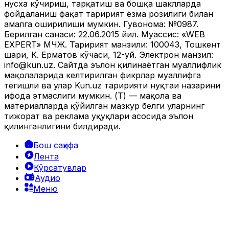
нусха кўчириш, тарқатиш ва бошқа шаклларда
фойдаланиш фақат таҳририят ёзма розилиги билан
амалга оширилиши мумкин. Гувоҳнома: №0987.
Берилган санаси: 22.06.2015 йил. Муассис: «WEB
EXPERT» МЧЖ. Таҳририят манзили: 100043, Тошкент
шаҳри, К. Ерматов кўчаси, 12-уй. Электрон манзил:
info@kun.uz
. Сайтда эълон қилинаётган муаллифлик
мақолаларида келтирилган фикрлар муаллифга
тегишли ва улар Kun.uz таҳририяти нуқтаи назарини
ифода этмаслиги мумкин. (Т) — мақола ва
материалларда қўйилган мазкур белги уларнинг
тижорат ва реклама ҳуқуқлари асосида эълон
қилинганлигини билдиради.
Бош саҳифа
Лента
Кўрсатувлар
Аудио
Меню