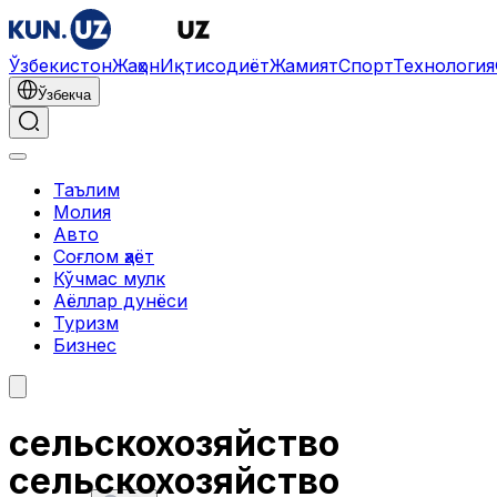
Ўзбекистон
Жаҳон
Иқтисодиёт
Жамият
Спорт
Технология
Ўзбекча
Таълим
Молия
Авто
Соғлом ҳаёт
Кўчмас мулк
Аёллар дунёси
Туризм
Бизнес
сельскохозяйство
сельскохозяйство