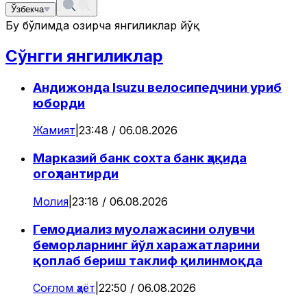
Ўзбекча
Бу бўлимда ҳозирча янгиликлар йўқ
Сўнгги янгиликлар
Андижонда Isuzu велосипедчини уриб
юборди
Жамият
|
23:48 / 06.08.2026
Марказий банк сохта банк ҳақида
огоҳлантирди
Молия
|
23:18 / 06.08.2026
Гемодиализ муолажасини олувчи
беморларнинг йўл харажатларини
қоплаб бериш таклиф қилинмоқда
Соғлом ҳаёт
|
22:50 / 06.08.2026