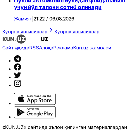
Пулли автомобил йўлидан фойдаланиш
учун йўл талони сотиб олинади
Жамият
|
21:22 / 06.08.2026
Кўпроқ янгиликлар
Кўпроқ янгиликлар
Сайт ҳақида
RSS
Алоқа
Реклама
Kun.uz жамоаси
«KUN.UZ» сайтида эълон қилинган материаллардан