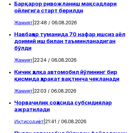
Барқарор ривожланиш мақсадлари
ойлигига старт берилди
Жамият
|
22:48 / 06.08.2026
Навбаҳор туманида 70 нафар ишсиз аёл
доимий иш билан таъминланадиган
бўлди
Жамият
|
22:24 / 06.08.2026
Кичик ҳалқа автомобил йўлининг бир
қисмида ҳаракат вақтинча чекланади
Жамият
|
22:03 / 06.08.2026
Чорвачилик соҳасида субсидиялар
ажратилади
Иқтисодиёт
|
21:41 / 06.08.2026