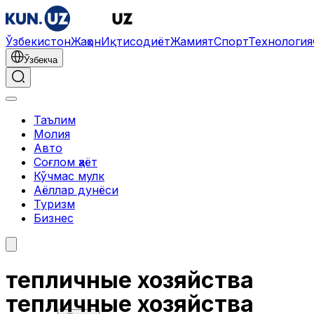
Ўзбекистон
Жаҳон
Иқтисодиёт
Жамият
Спорт
Технология
Ўзбекча
Таълим
Молия
Авто
Соғлом ҳаёт
Кўчмас мулк
Аёллар дунёси
Туризм
Бизнес
тепличные хозяйства
тепличные хозяйства