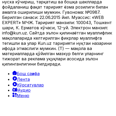
нусха кўчириш, тарқатиш ва бошқа шаклларда
фойдаланиш фақат таҳририят ёзма розилиги билан
амалга оширилиши мумкин. Гувоҳнома: №0987.
Берилган санаси: 22.06.2015 йил. Муассис: «WEB
EXPERT» МЧЖ. Таҳририят манзили: 100043, Тошкент
шаҳри, К. Ерматов кўчаси, 12-уй. Электрон манзил:
info@kun.uz
. Сайтда эълон қилинаётган муаллифлик
мақолаларида келтирилган фикрлар муаллифга
тегишли ва улар Kun.uz таҳририяти нуқтаи назарини
ифода этмаслиги мумкин. (Т) — мақола ва
материалларда қўйилган мазкур белги уларнинг
тижорат ва реклама ҳуқуқлари асосида эълон
қилинганлигини билдиради.
Бош саҳифа
Лента
Кўрсатувлар
Аудио
Меню