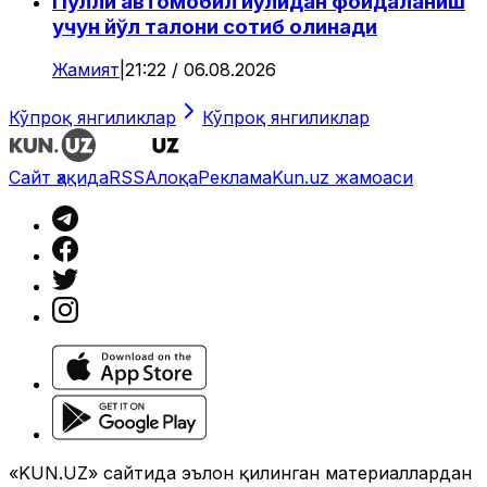
Пулли автомобил йўлидан фойдаланиш
учун йўл талони сотиб олинади
Жамият
|
21:22 / 06.08.2026
Кўпроқ янгиликлар
Кўпроқ янгиликлар
Сайт ҳақида
RSS
Алоқа
Реклама
Kun.uz жамоаси
«KUN.UZ» сайтида эълон қилинган материаллардан