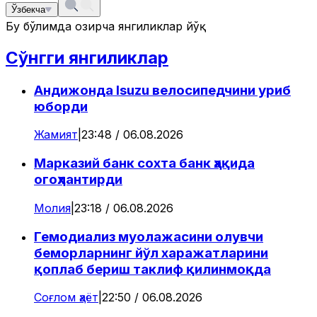
Ўзбекча
Бу бўлимда ҳозирча янгиликлар йўқ
Сўнгги янгиликлар
Андижонда Isuzu велосипедчини уриб
юборди
Жамият
|
23:48 / 06.08.2026
Марказий банк сохта банк ҳақида
огоҳлантирди
Молия
|
23:18 / 06.08.2026
Гемодиализ муолажасини олувчи
беморларнинг йўл харажатларини
қоплаб бериш таклиф қилинмоқда
Соғлом ҳаёт
|
22:50 / 06.08.2026