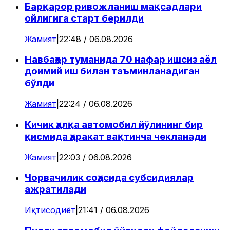
Барқарор ривожланиш мақсадлари
ойлигига старт берилди
Жамият
|
22:48 / 06.08.2026
Навбаҳор туманида 70 нафар ишсиз аёл
доимий иш билан таъминланадиган
бўлди
Жамият
|
22:24 / 06.08.2026
Кичик ҳалқа автомобил йўлининг бир
қисмида ҳаракат вақтинча чекланади
Жамият
|
22:03 / 06.08.2026
Чорвачилик соҳасида субсидиялар
ажратилади
Иқтисодиёт
|
21:41 / 06.08.2026