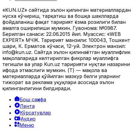
«KUN.UZ» сайтида эълон қилинган материаллардан
нусха кўчириш, тарқатиш ва бошқа шаклларда
фойдаланиш фақат таҳририят ёзма розилиги билан
амалга оширилиши мумкин. Гувоҳнома: №0987.
Берилган санаси: 22.06.2015 йил. Муассис: «WEB
EXPERT» МЧЖ. Таҳририят манзили: 100043, Тошкент
шаҳри, К. Ерматов кўчаси, 12-уй. Электрон манзил:
info@kun.uz
. Сайтда эълон қилинаётган муаллифлик
мақолаларида келтирилган фикрлар муаллифга
тегишли ва улар Kun.uz таҳририяти нуқтаи назарини
ифода этмаслиги мумкин. (Т) — мақола ва
материалларда қўйилган мазкур белги уларнинг
тижорат ва реклама ҳуқуқлари асосида эълон
қилинганлигини билдиради.
Бош саҳифа
Лента
Кўрсатувлар
Аудио
Меню