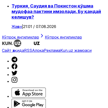
Туркия, Саудия ва Покистон қўшма
мудофаа пактини имзолади. Бу қандай
келишув?
Жаҳон
|
21:01 / 07.08.2026
Кўпроқ янгиликлар
Кўпроқ янгиликлар
Сайт ҳақида
RSS
Алоқа
Реклама
Kun.uz жамоаси