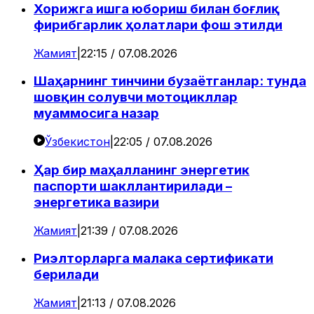
Хорижга ишга юбориш билан боғлиқ
фирибгарлик ҳолатлари фош этилди
Жамият
|
22:15 / 07.08.2026
Шаҳарнинг тинчини бузаётганлар: тунда
шовқин солувчи мотоцикллар
муаммосига назар
Ўзбекистон
|
22:05 / 07.08.2026
Ҳар бир маҳалланинг энергетик
паспорти шакллантирилади –
энергетика вазири
Жамият
|
21:39 / 07.08.2026
Риэлторларга малака сертификати
берилади
Жамият
|
21:13 / 07.08.2026