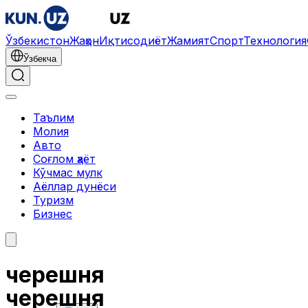
Ўзбекистон
Жаҳон
Иқтисодиёт
Жамият
Спорт
Технология
Ўзбекча
Таълим
Молия
Авто
Соғлом ҳаёт
Кўчмас мулк
Аёллар дунёси
Туризм
Бизнес
черешня
черешня