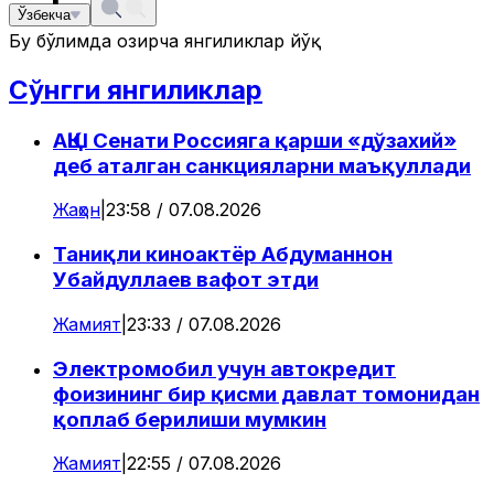
Ўзбекча
Бу бўлимда ҳозирча янгиликлар йўқ
Сўнгги янгиликлар
АҚШ Сенати Россияга қарши «дўзахий»
деб аталган санкцияларни маъқуллади
Жаҳон
|
23:58 / 07.08.2026
Таниқли киноактёр Абдуманнон
Убайдуллаев вафот этди
Жамият
|
23:33 / 07.08.2026
Электромобил учун автокредит
фоизининг бир қисми давлат томонидан
қоплаб берилиши мумкин
Жамият
|
22:55 / 07.08.2026