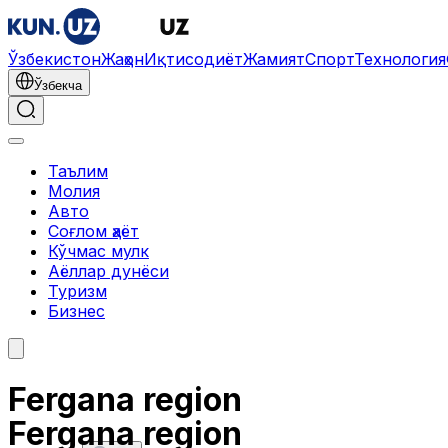
Ўзбекистон
Жаҳон
Иқтисодиёт
Жамият
Спорт
Технология
Ўзбекча
Таълим
Молия
Авто
Соғлом ҳаёт
Кўчмас мулк
Аёллар дунёси
Туризм
Бизнес
Fergana region
Fergana region