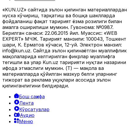
«KUN.UZ» сайтида эълон қилинган материаллардан
нусха кўчириш, тарқатиш ва бошқа шаклларда
фойдаланиш фақат таҳририят ёзма розилиги билан
амалга оширилиши мумкин. Гувоҳнома: №0987.
Берилган санаси: 22.06.2015 йил. Муассис: «WEB
EXPERT» МЧЖ. Таҳририят манзили: 100043, Тошкент
шаҳри, К. Ерматов кўчаси, 12-уй. Электрон манзил:
info@kun.uz
. Сайтда эълон қилинаётган муаллифлик
мақолаларида келтирилган фикрлар муаллифга
тегишли ва улар Kun.uz таҳририяти нуқтаи назарини
ифода этмаслиги мумкин. (Т) — мақола ва
материалларда қўйилган мазкур белги уларнинг
тижорат ва реклама ҳуқуқлари асосида эълон
қилинганлигини билдиради.
Бош саҳифа
Лента
Кўрсатувлар
Аудио
Меню