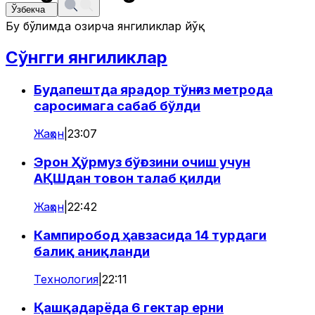
Ўзбекча
Бу бўлимда ҳозирча янгиликлар йўқ
Сўнгги янгиликлар
Будапештда ярадор тўнғиз метрода
саросимага сабаб бўлди
Жаҳон
|
23:07
Эрон Ҳўрмуз бўғозини очиш учун
АҚШдан товон талаб қилди
Жаҳон
|
22:42
Кампиробод ҳавзасида 14 турдаги
балиқ аниқланди
Технология
|
22:11
Қашқадарёда 6 гектар ерни