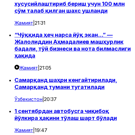
хусусийлаштириб бериш учун 100 млн
сўм талаб қилган шахс ушланди
Жамият
|
21:31
“Чўққида ҳеч нарса йўқ экан...” —
Жалолиддин Аҳмадалиев машҳурлик
бадали, тўй бизнеси ва нота билмаслиги
ҳақида
Жамият
|
21:05
Самарқанд шаҳри кенгайтирилади,
Самарқанд тумани тугатилади
Ўзбекистон
|
20:37
1 сентябрдан автобусга чиқибоқ
йўлкира ҳақини тўлаш шарт бўлади
Жамият
|
19:47