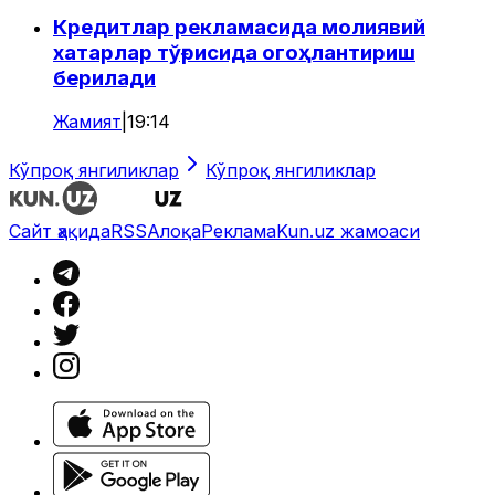
Кредитлар рекламасида молиявий
хатарлар тўғрисида огоҳлантириш
берилади
Жамият
|
19:14
Кўпроқ янгиликлар
Кўпроқ янгиликлар
Сайт ҳақида
RSS
Алоқа
Реклама
Kun.uz жамоаси