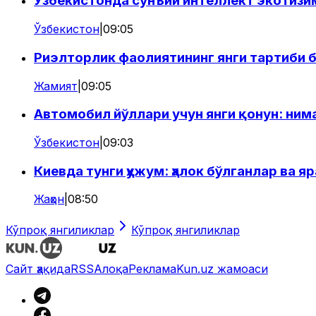
Ўзбекистонда сунъий интеллект экотиз
Ўзбекистон
|
09:05
Риэлторлик фаолиятининг янги тартиби 
Жамият
|
09:05
Автомобил йўллари учун янги қонун: ним
Ўзбекистон
|
09:03
Киевда тунги ҳужум: ҳалок бўлганлар ва я
Жаҳон
|
08:50
Кўпроқ янгиликлар
Кўпроқ янгиликлар
Сайт ҳақида
RSS
Алоқа
Реклама
Kun.uz жамоаси