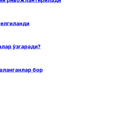
ими ривожлантирилади
белгиланди
алар ўзгаради?
раланганлар бор