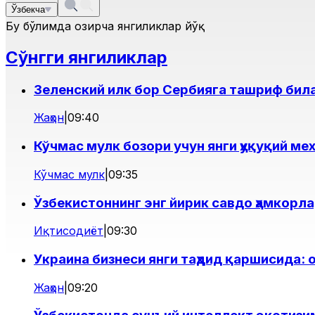
Ўзбекча
Бу бўлимда ҳозирча янгиликлар йўқ
Сўнгги янгиликлар
Зеленский илк бор Сербияга ташриф бил
Жаҳон
|
09:40
Кўчмас мулк бозори учун янги ҳуқуқий м
Кўчмас мулк
|
09:35
Ўзбекистоннинг энг йирик савдо ҳамкорл
Иқтисодиёт
|
09:30
Украина бизнеси янги таҳдид қаршисида:
Жаҳон
|
09:20