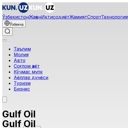
Ўзбекистон
Жаҳон
Иқтисодиёт
Жамият
Спорт
Технология
Ўзбекча
Таълим
Молия
Авто
Соғлом ҳаёт
Кўчмас мулк
Аёллар дунёси
Туризм
Бизнес
Gulf Oil
Gulf Oil