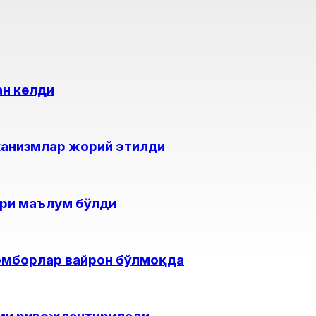
ан келди
еханизмлар жорий этилди
ари маълум бўлди
 омборлар вайрон бўлмоқда