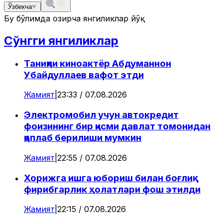
Ўзбекча
Бу бўлимда ҳозирча янгиликлар йўқ
Сўнгги янгиликлар
Таниқли киноактёр Абдуманнон
Убайдуллаев вафот этди
Жамият
|
23:33 / 07.08.2026
Электромобил учун автокредит
фоизининг бир қисми давлат томонидан
қоплаб берилиши мумкин
Жамият
|
22:55 / 07.08.2026
Хорижга ишга юбориш билан боғлиқ
фирибгарлик ҳолатлари фош этилди
Жамият
|
22:15 / 07.08.2026