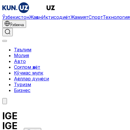
Ўзбекистон
Жаҳон
Иқтисодиёт
Жамият
Спорт
Технология
Ўзбекча
Таълим
Молия
Авто
Соғлом ҳаёт
Кўчмас мулк
Аёллар дунёси
Туризм
Бизнес
IGE
IGE