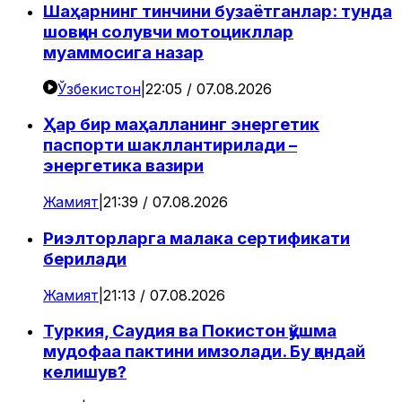
Шаҳарнинг тинчини бузаётганлар: тунда
шовқин солувчи мотоцикллар
муаммосига назар
Ўзбекистон
|
22:05 / 07.08.2026
Ҳар бир маҳалланинг энергетик
паспорти шакллантирилади –
энергетика вазири
Жамият
|
21:39 / 07.08.2026
Риэлторларга малака сертификати
берилади
Жамият
|
21:13 / 07.08.2026
Туркия, Саудия ва Покистон қўшма
мудофаа пактини имзолади. Бу қандай
келишув?