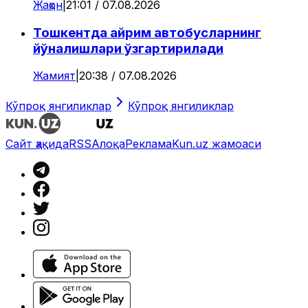
Жаҳон
|
21:01 / 07.08.2026
Тошкентда айрим автобусларнинг
йўналишлари ўзгартирилади
Жамият
|
20:38 / 07.08.2026
Кўпроқ янгиликлар
Кўпроқ янгиликлар
Сайт ҳақида
RSS
Алоқа
Реклама
Kun.uz жамоаси