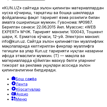
«KUN.UZ» сайтида эълон қилинган материаллардан
нусха кўчириш, тарқатиш ва бошқа шаклларда
фойдаланиш фақат таҳририят ёзма розилиги билан
амалга оширилиши мумкин. Гувоҳнома: №0987.
Берилган санаси: 22.06.2015 йил. Муассис: «WEB
EXPERT» МЧЖ. Таҳририят манзили: 100043, Тошкент
шаҳри, К. Ерматов кўчаси, 12-уй. Электрон манзил:
info@kun.uz
. Сайтда эълон қилинаётган муаллифлик
мақолаларида келтирилган фикрлар муаллифга
тегишли ва улар Kun.uz таҳририяти нуқтаи назарини
ифода этмаслиги мумкин. (Т) — мақола ва
материалларда қўйилган мазкур белги уларнинг
тижорат ва реклама ҳуқуқлари асосида эълон
қилинганлигини билдиради.
Бош саҳифа
Лента
Кўрсатувлар
Аудио
Меню