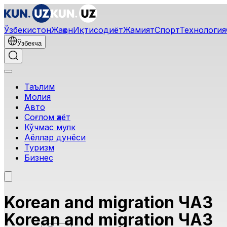
Ўзбекистон
Жаҳон
Иқтисодиёт
Жамият
Спорт
Технология
Ўзбекча
Таълим
Молия
Авто
Соғлом ҳаёт
Кўчмас мулк
Аёллар дунёси
Туризм
Бизнес
Korean аnd migration ЧАЗ
Korean аnd migration ЧАЗ