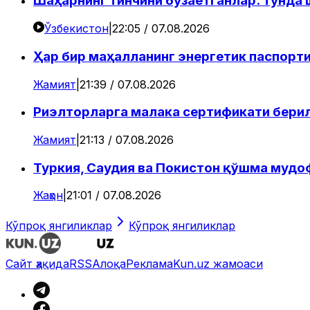
Шаҳарнинг тинчини бузаётганлар: тунда
Ўзбекистон
|
22:05 / 07.08.2026
Ҳар бир маҳалланинг энергетик паспорти
Жамият
|
21:39 / 07.08.2026
Риэлторларга малака сертификати бери
Жамият
|
21:13 / 07.08.2026
Туркия, Саудия ва Покистон қўшма мудо
Жаҳон
|
21:01 / 07.08.2026
Кўпроқ янгиликлар
Кўпроқ янгиликлар
Сайт ҳақида
RSS
Алоқа
Реклама
Kun.uz жамоаси