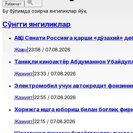
Ўзбекча
Бу бўлимда ҳозирча янгиликлар йўқ
Сўнгги янгиликлар
АҚШ Сенати Россияга қарши «дўзахий» д
Жаҳон
|
23:58 / 07.08.2026
Таниқли киноактёр Абдуманнон Убайдул
Жамият
|
23:33 / 07.08.2026
Электромобил учун автокредит фоизини
Жамият
|
22:55 / 07.08.2026
Хорижга ишга юбориш билан боғлиқ фир
Жамият
|
22:15 / 07.08.2026