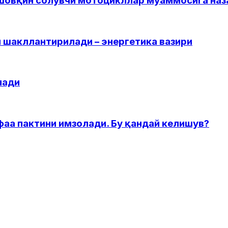
 шовқин солувчи мотоцикллар муаммосига наз
 шакллантирилади – энергетика вазири
лади
фаа пактини имзолади. Бу қандай келишув?