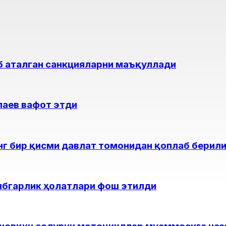
еб аталган санкцияларни маъқуллади
лаев вафот этди
нг бир қисми давлат томонидан қоплаб берил
ибгарлик ҳолатлари фош этилди