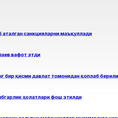
еб аталган санкцияларни маъқуллади
лаев вафот этди
нг бир қисми давлат томонидан қоплаб берил
ибгарлик ҳолатлари фош этилди