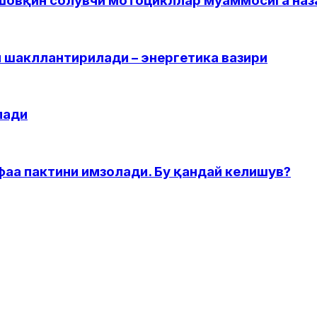
 шовқин солувчи мотоцикллар муаммосига наз
 шакллантирилади – энергетика вазири
лади
фаа пактини имзолади. Бу қандай келишув?