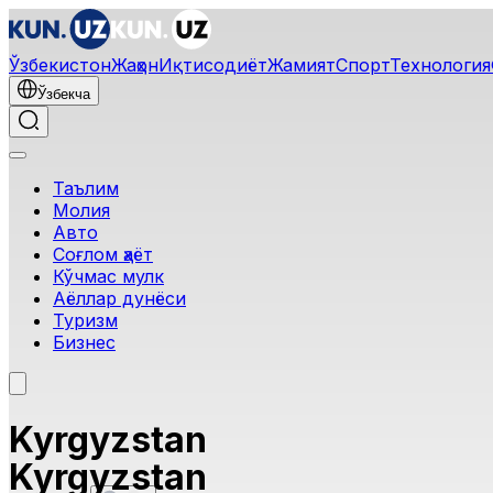
Ўзбекистон
Жаҳон
Иқтисодиёт
Жамият
Спорт
Технология
Ўзбекча
Таълим
Молия
Авто
Соғлом ҳаёт
Кўчмас мулк
Аёллар дунёси
Туризм
Бизнес
Kyrgyzstan
Kyrgyzstan