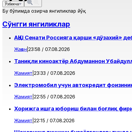
Ўзбекча
Бу бўлимда ҳозирча янгиликлар йўқ
Сўнгги янгиликлар
АҚШ Сенати Россияга қарши «дўзахий» д
Жаҳон
|
23:58 / 07.08.2026
Таниқли киноактёр Абдуманнон Убайдул
Жамият
|
23:33 / 07.08.2026
Электромобил учун автокредит фоизини
Жамият
|
22:55 / 07.08.2026
Хорижга ишга юбориш билан боғлиқ фир
Жамият
|
22:15 / 07.08.2026