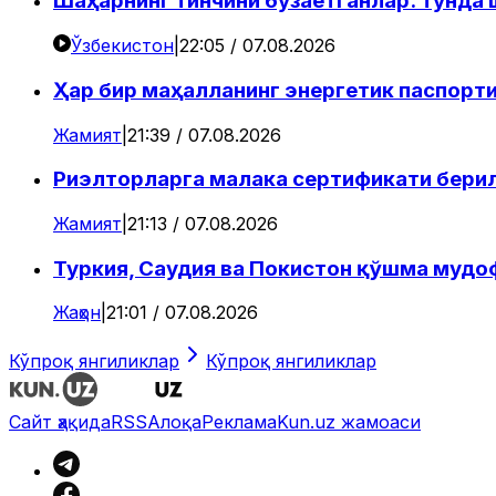
Шаҳарнинг тинчини бузаётганлар: тунда
Ўзбекистон
|
22:05 / 07.08.2026
Ҳар бир маҳалланинг энергетик паспорти
Жамият
|
21:39 / 07.08.2026
Риэлторларга малака сертификати бери
Жамият
|
21:13 / 07.08.2026
Туркия, Саудия ва Покистон қўшма мудо
Жаҳон
|
21:01 / 07.08.2026
Кўпроқ янгиликлар
Кўпроқ янгиликлар
Сайт ҳақида
RSS
Алоқа
Реклама
Kun.uz жамоаси