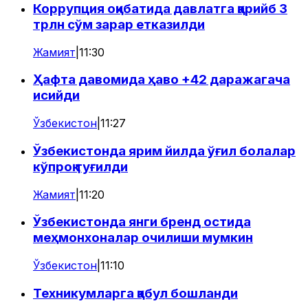
Коррупция оқибатида давлатга қарийб 3
трлн сўм зарар етказилди
Жамият
|
11:30
Ҳафта давомида ҳаво +42 даражагача
исийди
Ўзбекистон
|
11:27
Ўзбекистонда ярим йилда ўғил болалар
кўпроқ туғилди
Жамият
|
11:20
Ўзбекистонда янги бренд остида
меҳмонхоналар очилиши мумкин
Ўзбекистон
|
11:10
Техникумларга қабул бошланди