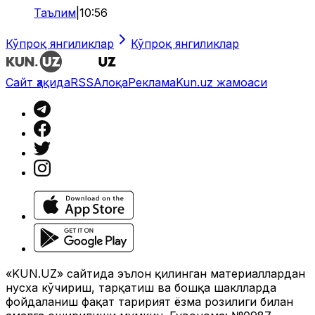
Таълим
|
10:56
Кўпроқ янгиликлар
Кўпроқ янгиликлар
Сайт ҳақида
RSS
Алоқа
Реклама
Kun.uz жамоаси
«KUN.UZ» сайтида эълон қилинган материаллардан
нусха кўчириш, тарқатиш ва бошқа шаклларда
фойдаланиш фақат таҳририят ёзма розилиги билан