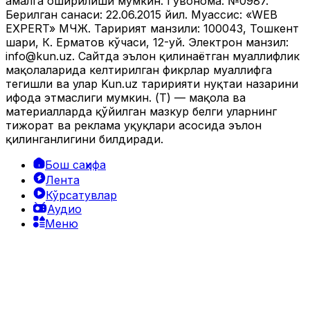
амалга оширилиши мумкин. Гувоҳнома: №0987.
Берилган санаси: 22.06.2015 йил. Муассис: «WEB
EXPERT» МЧЖ. Таҳририят манзили: 100043, Тошкент
шаҳри, К. Ерматов кўчаси, 12-уй. Электрон манзил:
info@kun.uz
. Сайтда эълон қилинаётган муаллифлик
мақолаларида келтирилган фикрлар муаллифга
тегишли ва улар Kun.uz таҳририяти нуқтаи назарини
ифода этмаслиги мумкин. (Т) — мақола ва
материалларда қўйилган мазкур белги уларнинг
тижорат ва реклама ҳуқуқлари асосида эълон
қилинганлигини билдиради.
Бош саҳифа
Лента
Кўрсатувлар
Аудио
Меню