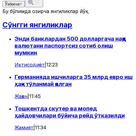
Ўзбекча
Бу бўлимда ҳозирча янгиликлар йўқ
Сўнгги янгиликлар
Энди банклардан 500 долларгача нақд
валютани паспортсиз сотиб олиш
мумкин
Иқтисодиёт
|
12:23
Германияда ишчиларга 35 млрд евро иш
ҳақи тўланмай қолган
Жаҳон
|
11:45
Тошкентда скутер ва мопед
ҳайдовчилари бўйича рейд ўтказилди
Жамият
|
11:34