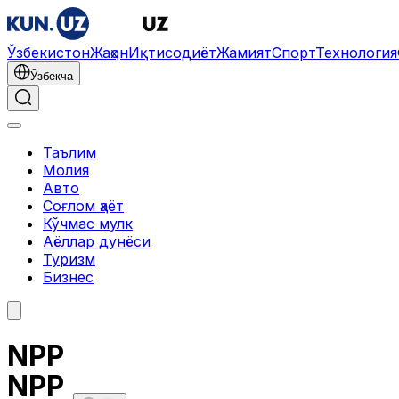
Ўзбекистон
Жаҳон
Иқтисодиёт
Жамият
Спорт
Технология
Ўзбекча
Таълим
Молия
Авто
Соғлом ҳаёт
Кўчмас мулк
Аёллар дунёси
Туризм
Бизнес
NPP
NPP