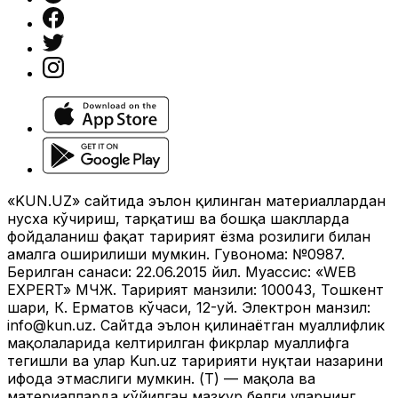
«KUN.UZ» сайтида эълон қилинган материаллардан
нусха кўчириш, тарқатиш ва бошқа шаклларда
фойдаланиш фақат таҳририят ёзма розилиги билан
амалга оширилиши мумкин. Гувоҳнома: №0987.
Берилган санаси: 22.06.2015 йил. Муассис: «WEB
EXPERT» МЧЖ. Таҳририят манзили: 100043, Тошкент
шаҳри, К. Ерматов кўчаси, 12-уй. Электрон манзил:
info@kun.uz
. Сайтда эълон қилинаётган муаллифлик
мақолаларида келтирилган фикрлар муаллифга
тегишли ва улар Kun.uz таҳририяти нуқтаи назарини
ифода этмаслиги мумкин. (Т) — мақола ва
материалларда қўйилган мазкур белги уларнинг