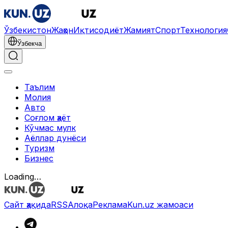
Ўзбекистон
Жаҳон
Иқтисодиёт
Жамият
Спорт
Технология
Ўзбекча
Таълим
Молия
Авто
Соғлом ҳаёт
Кўчмас мулк
Аёллар дунёси
Туризм
Бизнес
Loading…
Сайт ҳақида
RSS
Алоқа
Реклама
Kun.uz жамоаси