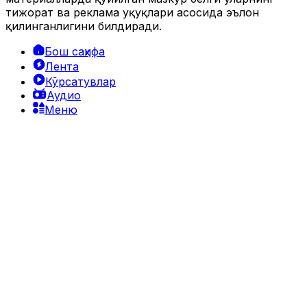
тижорат ва реклама ҳуқуқлари асосида эълон
қилинганлигини билдиради.
Бош саҳифа
Лента
Кўрсатувлар
Аудио
Меню