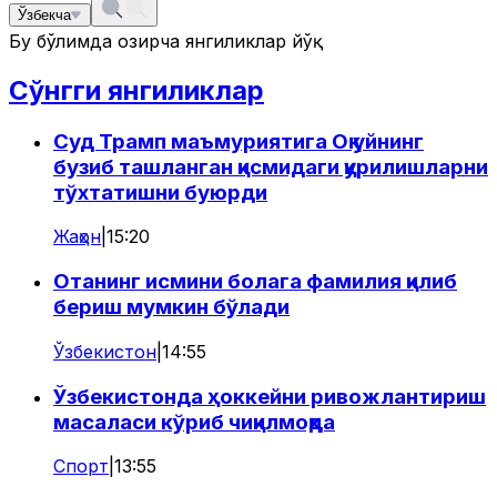
Ўзбекча
Бу бўлимда ҳозирча янгиликлар йўқ
Сўнгги янгиликлар
Суд Трамп маъмуриятига Оқ уйнинг
бузиб ташланган қисмидаги қурилишларни
тўхтатишни буюрди
Жаҳон
|
15:20
Отанинг исмини болага фамилия қилиб
бериш мумкин бўлади
Ўзбекистон
|
14:55
Ўзбекистонда ҳоккейни ривожлантириш
масаласи кўриб чиқилмоқда
Спорт
|
13:55