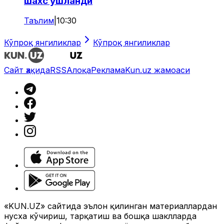
шахс ушланди
Таълим
|
10:30
Кўпроқ янгиликлар
Кўпроқ янгиликлар
Сайт ҳақида
RSS
Алоқа
Реклама
Kun.uz жамоаси
«KUN.UZ» сайтида эълон қилинган материаллардан
нусха кўчириш, тарқатиш ва бошқа шаклларда