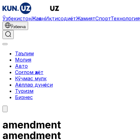
Ўзбекистон
Жаҳон
Иқтисодиёт
Жамият
Спорт
Технология
Ўзбекча
Таълим
Молия
Авто
Соғлом ҳаёт
Кўчмас мулк
Аёллар дунёси
Туризм
Бизнес
amendment
amendment