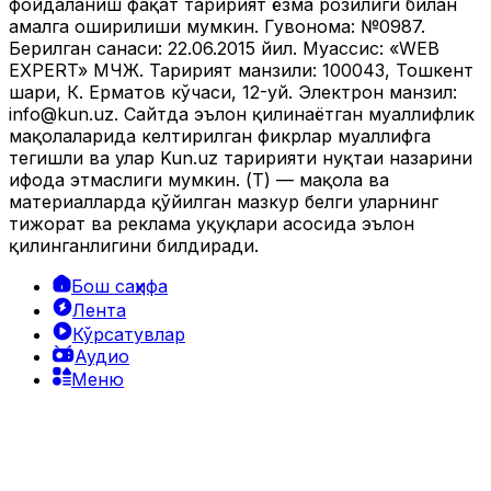
фойдаланиш фақат таҳририят ёзма розилиги билан
амалга оширилиши мумкин. Гувоҳнома: №0987.
Берилган санаси: 22.06.2015 йил. Муассис: «WEB
EXPERT» МЧЖ. Таҳририят манзили: 100043, Тошкент
шаҳри, К. Ерматов кўчаси, 12-уй. Электрон манзил:
info@kun.uz
. Сайтда эълон қилинаётган муаллифлик
мақолаларида келтирилган фикрлар муаллифга
тегишли ва улар Kun.uz таҳририяти нуқтаи назарини
ифода этмаслиги мумкин. (Т) — мақола ва
материалларда қўйилган мазкур белги уларнинг
тижорат ва реклама ҳуқуқлари асосида эълон
қилинганлигини билдиради.
Бош саҳифа
Лента
Кўрсатувлар
Аудио
Меню