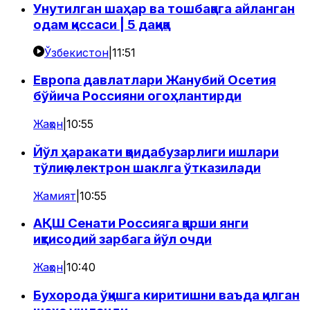
Унутилган шаҳар ва тошбақага айланган
одам қиссаси | 5 дақиқа
Ўзбекистон
|
11:51
Европа давлатлари Жанубий Осетия
бўйича Россияни огоҳлантирди
Жаҳон
|
10:55
Йўл ҳаракати қоидабузарлиги ишлари
тўлиқ электрон шаклга ўтказилади
Жамият
|
10:55
АҚШ Сенати Россияга қарши янги
иқтисодий зарбага йўл очди
Жаҳон
|
10:40
Бухорода ўқишга киритишни ваъда қилган