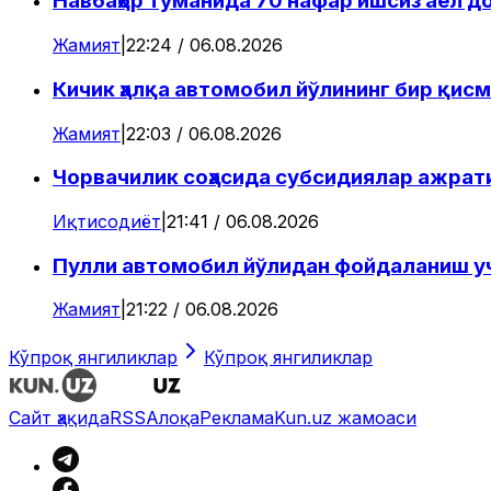
Навбаҳор туманида 70 нафар ишсиз аёл 
Жамият
|
22:24 / 06.08.2026
Кичик ҳалқа автомобил йўлининг бир қисм
Жамият
|
22:03 / 06.08.2026
Чорвачилик соҳасида субсидиялар ажрат
Иқтисодиёт
|
21:41 / 06.08.2026
Пулли автомобил йўлидан фойдаланиш уч
Жамият
|
21:22 / 06.08.2026
Кўпроқ янгиликлар
Кўпроқ янгиликлар
Сайт ҳақида
RSS
Алоқа
Реклама
Kun.uz жамоаси