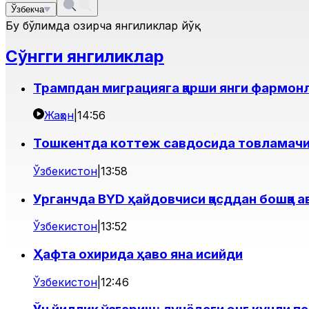
Ўзбекча
Бу бўлимда ҳозирча янгиликлар йўқ
Сўнгги янгиликлар
Трампдан миграцияга қарши янги фармонл
Жаҳон
|
14:56
Тошкентда коттеж савдосида товламачил
Ўзбекистон
|
13:58
Урганчда BYD ҳайдовчиси қасддан бошқа 
Ўзбекистон
|
13:52
Ҳафта охирида ҳаво яна исийди
Ўзбекистон
|
12:46