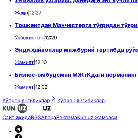
Ўн йиллик ўзгариш: дунёдаги энг кучли п
Жаҳон
|
12:27
Тошкентдан Манчестерга тўғридан тўғри
Ўзбекистон
|
12:20
Энди ҳайвонлар мажбурий тартибда рўй
Жамият
|
12:10
Бизнес-омбудсман МЖтКдаги норманинг 
Жамият
|
12:02
Кўпроқ янгиликлар
Кўпроқ янгиликлар
Сайт ҳақида
RSS
Алоқа
Реклама
Kun.uz жамоаси