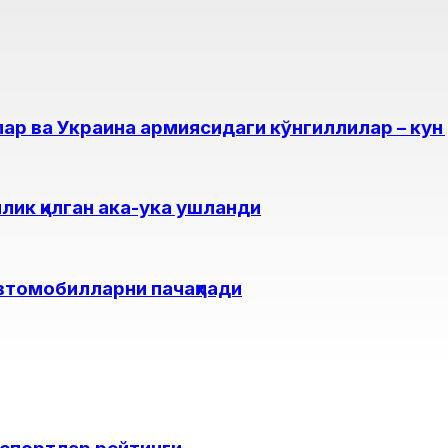
ар ва Украина армиясидаги кўнгиллилар – ку
ик қилган ака-ука ушланди
автомобилларни пачақлади