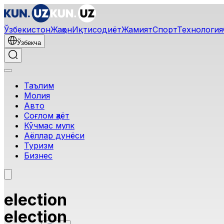
Ўзбекистон
Жаҳон
Иқтисодиёт
Жамият
Спорт
Технология
Ўзбекча
Таълим
Молия
Авто
Соғлом ҳаёт
Кўчмас мулк
Аёллар дунёси
Туризм
Бизнес
election
election