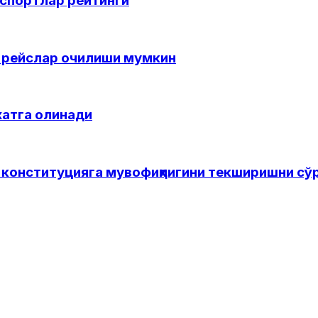
аспортлар рейтинги
 рейслар очилиши мумкин
хатга олинади
конституцияга мувофиқлигини текширишни сў