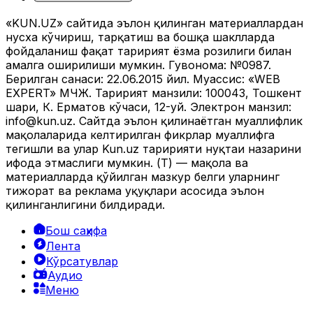
«KUN.UZ» сайтида эълон қилинган материаллардан
нусха кўчириш, тарқатиш ва бошқа шаклларда
фойдаланиш фақат таҳририят ёзма розилиги билан
амалга оширилиши мумкин. Гувоҳнома: №0987.
Берилган санаси: 22.06.2015 йил. Муассис: «WEB
EXPERT» МЧЖ. Таҳририят манзили: 100043, Тошкент
шаҳри, К. Ерматов кўчаси, 12-уй. Электрон манзил:
info@kun.uz
. Сайтда эълон қилинаётган муаллифлик
мақолаларида келтирилган фикрлар муаллифга
тегишли ва улар Kun.uz таҳририяти нуқтаи назарини
ифода этмаслиги мумкин. (Т) — мақола ва
материалларда қўйилган мазкур белги уларнинг
тижорат ва реклама ҳуқуқлари асосида эълон
қилинганлигини билдиради.
Бош саҳифа
Лента
Кўрсатувлар
Аудио
Меню