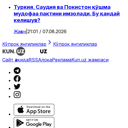
Туркия, Саудия ва Покистон қўшма
мудофаа пактини имзолади. Бу қандай
келишув?
Жаҳон
|
21:01 / 07.08.2026
Кўпроқ янгиликлар
Кўпроқ янгиликлар
Сайт ҳақида
RSS
Алоқа
Реклама
Kun.uz жамоаси