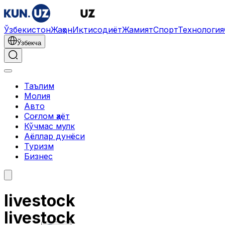
Ўзбекистон
Жаҳон
Иқтисодиёт
Жамият
Спорт
Технология
Ўзбекча
Таълим
Молия
Авто
Соғлом ҳаёт
Кўчмас мулк
Аёллар дунёси
Туризм
Бизнес
livestock
livestock