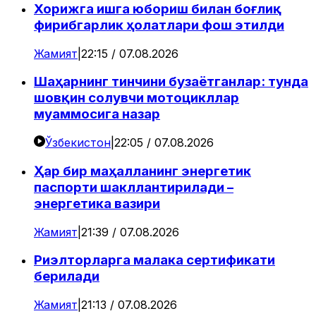
Хорижга ишга юбориш билан боғлиқ
фирибгарлик ҳолатлари фош этилди
Жамият
|
22:15 / 07.08.2026
Шаҳарнинг тинчини бузаётганлар: тунда
шовқин солувчи мотоцикллар
муаммосига назар
Ўзбекистон
|
22:05 / 07.08.2026
Ҳар бир маҳалланинг энергетик
паспорти шакллантирилади –
энергетика вазири
Жамият
|
21:39 / 07.08.2026
Риэлторларга малака сертификати
берилади
Жамият
|
21:13 / 07.08.2026