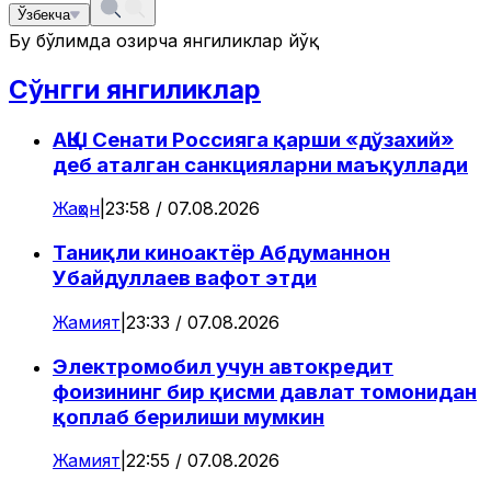
Ўзбекча
Бу бўлимда ҳозирча янгиликлар йўқ
Сўнгги янгиликлар
АҚШ Сенати Россияга қарши «дўзахий»
деб аталган санкцияларни маъқуллади
Жаҳон
|
23:58 / 07.08.2026
Таниқли киноактёр Абдуманнон
Убайдуллаев вафот этди
Жамият
|
23:33 / 07.08.2026
Электромобил учун автокредит
фоизининг бир қисми давлат томонидан
қоплаб берилиши мумкин
Жамият
|
22:55 / 07.08.2026