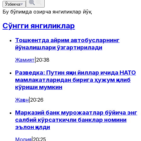
Ўзбекча
Бу бўлимда ҳозирча янгиликлар йўқ
Сўнгги янгиликлар
Тошкентда айрим автобусларнинг
йўналишлари ўзгартирилади
Жамият
|
20:38
Разведка: Путин яқин йиллар ичида НАТО
мамлакатларидан бирига ҳужум қилиб
кўриши мумкин
Жаҳон
|
20:26
Марказий банк мурожаатлар бўйича энг
салбий кўрсаткичли банклар номини
эълон қилди
Молия
|
20:25