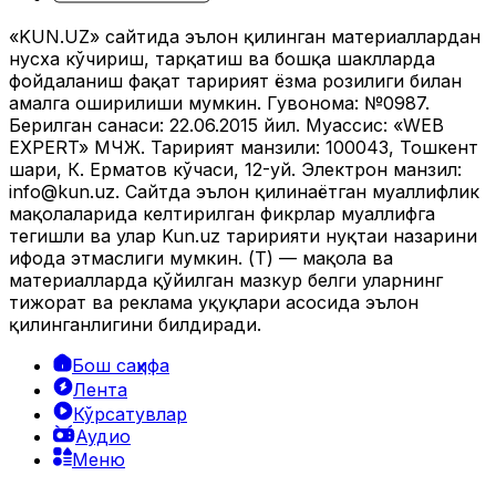
«KUN.UZ» сайтида эълон қилинган материаллардан
нусха кўчириш, тарқатиш ва бошқа шаклларда
фойдаланиш фақат таҳририят ёзма розилиги билан
амалга оширилиши мумкин. Гувоҳнома: №0987.
Берилган санаси: 22.06.2015 йил. Муассис: «WEB
EXPERT» МЧЖ. Таҳририят манзили: 100043, Тошкент
шаҳри, К. Ерматов кўчаси, 12-уй. Электрон манзил:
info@kun.uz
. Сайтда эълон қилинаётган муаллифлик
мақолаларида келтирилган фикрлар муаллифга
тегишли ва улар Kun.uz таҳририяти нуқтаи назарини
ифода этмаслиги мумкин. (Т) — мақола ва
материалларда қўйилган мазкур белги уларнинг
тижорат ва реклама ҳуқуқлари асосида эълон
қилинганлигини билдиради.
Бош саҳифа
Лента
Кўрсатувлар
Аудио
Меню