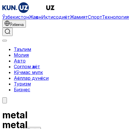
Ўзбекистон
Жаҳон
Иқтисодиёт
Жамият
Спорт
Технология
Ўзбекча
Таълим
Молия
Авто
Соғлом ҳаёт
Кўчмас мулк
Аёллар дунёси
Туризм
Бизнес
metal
metal