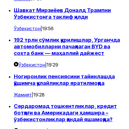
Шавкат Мирзиёев Доналд Трампни
Ўзбекистонга таклиф қилди
Ўзбекистон
|
19:56
192 трлн сўмлик қурилишлар, Урганчда
автомобилларни пачақлаган BYD ва
сохта банк — маҳаллий дайжест
Ўзбекистон
|
19:29
Ногиронлик пенсиясини тайинлашда
қўшимча қулайликлар яратилмоқда
Жамият
|
19:28
Сердаромад тошкентликлар, кредит
ботқоғи ва Америкадаги ҳамшира –
ўзбекистонликлар қандай яшамоқда?