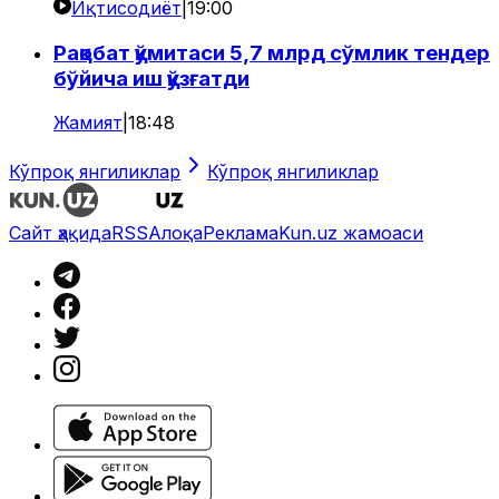
Иқтисодиёт
|
19:00
Рақобат қўмитаси 5,7 млрд сўмлик тендер
бўйича иш қўзғатди
Жамият
|
18:48
Кўпроқ янгиликлар
Кўпроқ янгиликлар
Сайт ҳақида
RSS
Алоқа
Реклама
Kun.uz жамоаси