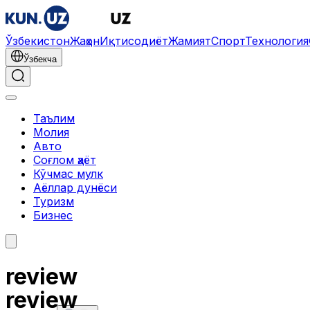
Ўзбекистон
Жаҳон
Иқтисодиёт
Жамият
Спорт
Технология
Ўзбекча
Таълим
Молия
Авто
Соғлом ҳаёт
Кўчмас мулк
Аёллар дунёси
Туризм
Бизнес
review
review