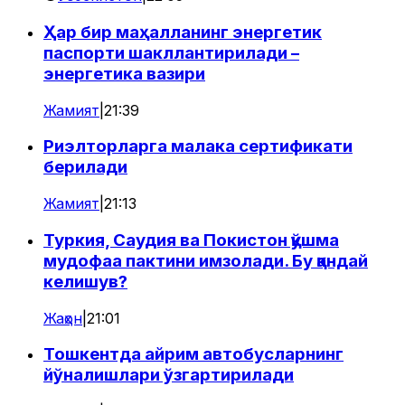
Ҳар бир маҳалланинг энергетик
паспорти шакллантирилади –
энергетика вазири
Жамият
|
21:39
Риэлторларга малака сертификати
берилади
Жамият
|
21:13
Туркия, Саудия ва Покистон қўшма
мудофаа пактини имзолади. Бу қандай
келишув?
Жаҳон
|
21:01
Тошкентда айрим автобусларнинг
йўналишлари ўзгартирилади