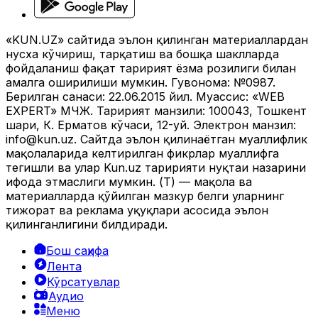
«KUN.UZ» сайтида эълон қилинган материаллардан
нусха кўчириш, тарқатиш ва бошқа шаклларда
фойдаланиш фақат таҳририят ёзма розилиги билан
амалга оширилиши мумкин. Гувоҳнома: №0987.
Берилган санаси: 22.06.2015 йил. Муассис: «WEB
EXPERT» МЧЖ. Таҳририят манзили: 100043, Тошкент
шаҳри, К. Ерматов кўчаси, 12-уй. Электрон манзил:
info@kun.uz
. Сайтда эълон қилинаётган муаллифлик
мақолаларида келтирилган фикрлар муаллифга
тегишли ва улар Kun.uz таҳририяти нуқтаи назарини
ифода этмаслиги мумкин. (Т) — мақола ва
материалларда қўйилган мазкур белги уларнинг
тижорат ва реклама ҳуқуқлари асосида эълон
қилинганлигини билдиради.
Бош саҳифа
Лента
Кўрсатувлар
Аудио
Меню