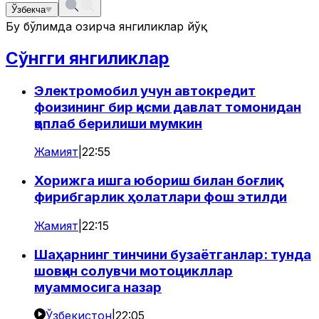
Ўзбекча
Бу бўлимда ҳозирча янгиликлар йўқ
Сўнгги янгиликлар
Электромобил учун автокредит
фоизининг бир қисми давлат томонидан
қоплаб берилиши мумкин
Жамият
|
22:55
Хорижга ишга юбориш билан боғлиқ
фирибгарлик ҳолатлари фош этилди
Жамият
|
22:15
Шаҳарнинг тинчини бузаётганлар: тунда
шовқин солувчи мотоцикллар
муаммосига назар
Ўзбекистон
|
22:05