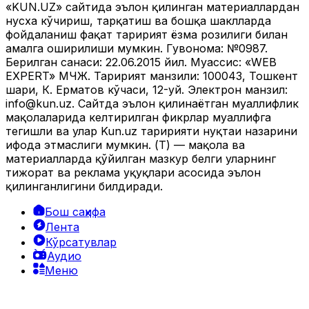
«KUN.UZ» сайтида эълон қилинган материаллардан
нусха кўчириш, тарқатиш ва бошқа шаклларда
фойдаланиш фақат таҳририят ёзма розилиги билан
амалга оширилиши мумкин. Гувоҳнома: №0987.
Берилган санаси: 22.06.2015 йил. Муассис: «WEB
EXPERT» МЧЖ. Таҳририят манзили: 100043, Тошкент
шаҳри, К. Ерматов кўчаси, 12-уй. Электрон манзил:
info@kun.uz
. Сайтда эълон қилинаётган муаллифлик
мақолаларида келтирилган фикрлар муаллифга
тегишли ва улар Kun.uz таҳририяти нуқтаи назарини
ифода этмаслиги мумкин. (Т) — мақола ва
материалларда қўйилган мазкур белги уларнинг
тижорат ва реклама ҳуқуқлари асосида эълон
қилинганлигини билдиради.
Бош саҳифа
Лента
Кўрсатувлар
Аудио
Меню