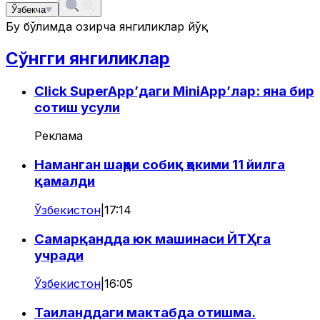
Ўзбекча
Бу бўлимда ҳозирча янгиликлар йўқ
Сўнгги янгиликлар
Click SuperApp’даги MiniApp’лар: яна бир
сотиш усули
Реклама
Наманган шаҳри собиқ ҳокими 11 йилга
қамалди
Ўзбекистон
|
17:14
Самарқандда юк машинаси ЙТҲга
учради
Ўзбекистон
|
16:05
Таиланддаги мактабда отишма.