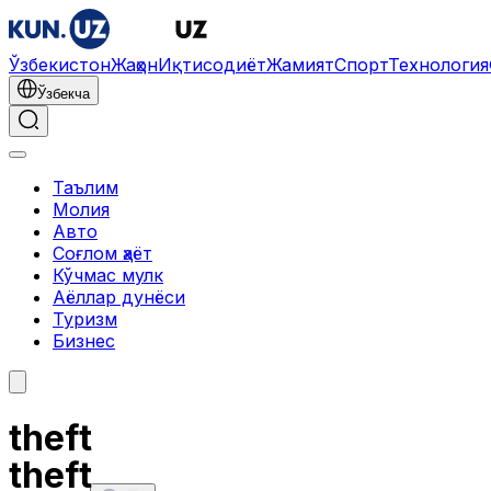
Ўзбекистон
Жаҳон
Иқтисодиёт
Жамият
Спорт
Технология
Ўзбекча
Таълим
Молия
Авто
Соғлом ҳаёт
Кўчмас мулк
Аёллар дунёси
Туризм
Бизнес
theft
theft