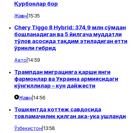
Қурбонлар бор
Жаҳон
|
15:35
Chery Tiggo 8 Hybrid: 374,9 млн сўмдан
бошланадиган ва 5 йилгача муддатли
тўлов асосида тақдим этиладиган етти
ўринли гибрид
Авто
|
14:59
Трампдан миграцияга қарши янги
фармонлар ва Украина армиясидаги
кўнгиллилар – кун дайжести
Жаҳон
|
14:56
Тошкентда коттеж савдосида
товламачилик қилган ака-ука ушланди
Ўзбекистон
|
13:58