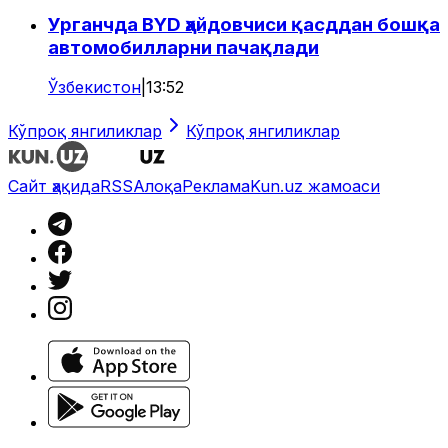
Урганчда BYD ҳайдовчиси қасддан бошқа
автомобилларни пачақлади
Ўзбекистон
|
13:52
Кўпроқ янгиликлар
Кўпроқ янгиликлар
Сайт ҳақида
RSS
Алоқа
Реклама
Kun.uz жамоаси