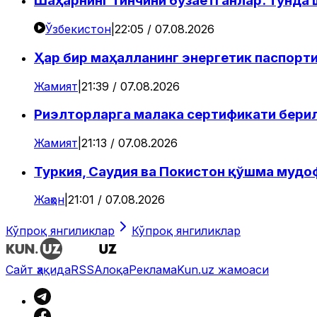
Шаҳарнинг тинчини бузаётганлар: тунда
Ўзбекистон
|
22:05 / 07.08.2026
Ҳар бир маҳалланинг энергетик паспорти
Жамият
|
21:39 / 07.08.2026
Риэлторларга малака сертификати бери
Жамият
|
21:13 / 07.08.2026
Туркия, Саудия ва Покистон қўшма мудо
Жаҳон
|
21:01 / 07.08.2026
Кўпроқ янгиликлар
Кўпроқ янгиликлар
Сайт ҳақида
RSS
Алоқа
Реклама
Kun.uz жамоаси