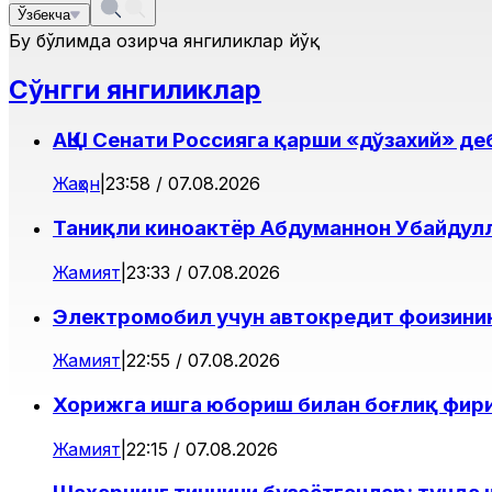
Ўзбекча
Бу бўлимда ҳозирча янгиликлар йўқ
Сўнгги янгиликлар
АҚШ Сенати Россияга қарши «дўзахий» д
Жаҳон
|
23:58 / 07.08.2026
Таниқли киноактёр Абдуманнон Убайдул
Жамият
|
23:33 / 07.08.2026
Электромобил учун автокредит фоизини
Жамият
|
22:55 / 07.08.2026
Хорижга ишга юбориш билан боғлиқ фир
Жамият
|
22:15 / 07.08.2026