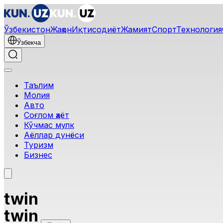
Ўзбекистон
Жаҳон
Иқтисодиёт
Жамият
Спорт
Технология
Ўзбекча
Таълим
Молия
Авто
Соғлом ҳаёт
Кўчмас мулк
Аёллар дунёси
Туризм
Бизнес
twin
twin