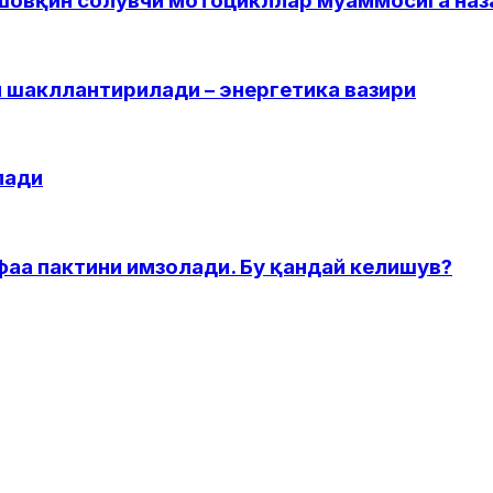
 шовқин солувчи мотоцикллар муаммосига наз
 шакллантирилади – энергетика вазири
лади
фаа пактини имзолади. Бу қандай келишув?