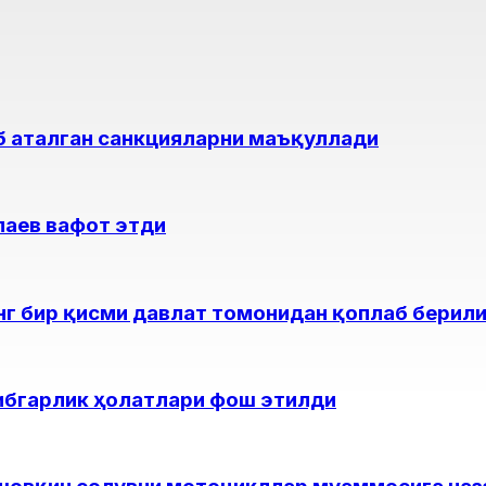
еб аталган санкцияларни маъқуллади
лаев вафот этди
нг бир қисми давлат томонидан қоплаб берил
ибгарлик ҳолатлари фош этилди