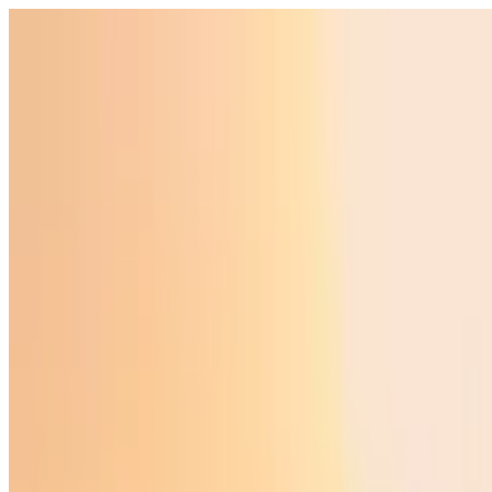
O‘zbekiston
Jahon
Iqtisodiyot
Jamiyat
Sport
Texnologiya
Foyd
O'zbekcha
Ta'lim
Moliya
Avto
Sog'lom hayot
Ko'chmas mulk
Ayollar dunyosi
Turizm
Biznes
O‘zbekcha
Reklama