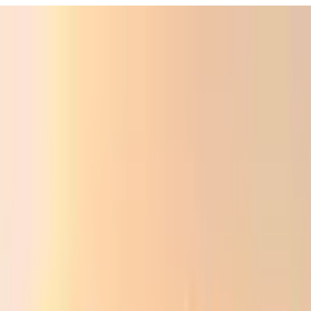
ali
Audio