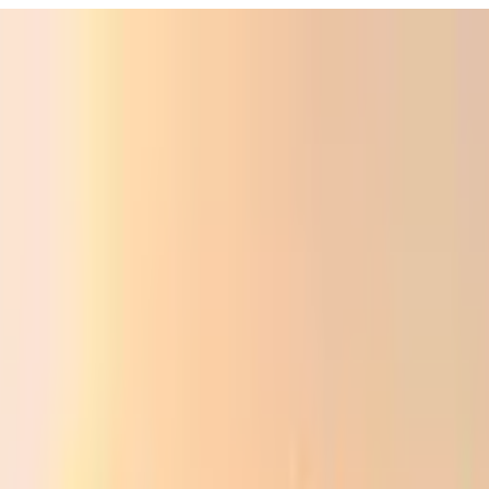
ali
Audio