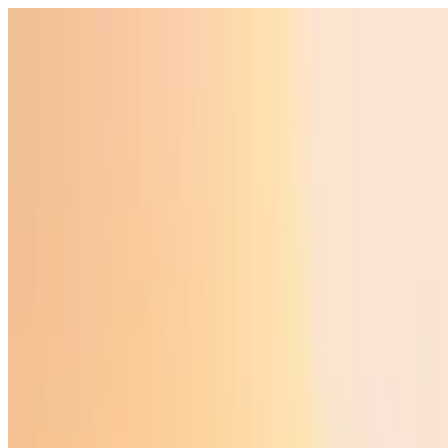
O‘zbekiston
Jahon
Iqtisodiyot
Jamiyat
Sport
Texnologiya
Foyd
O'zbekcha
Ta'lim
Moliya
Avto
Sog'lom hayot
Ko'chmas mulk
Ayollar dunyosi
Turizm
Biznes
O‘zbekcha
Reklama