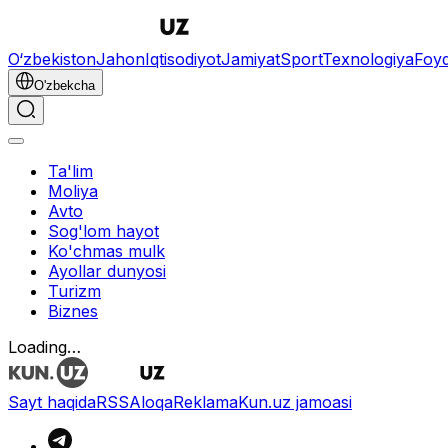
O‘zbekiston
Jahon
Iqtisodiyot
Jamiyat
Sport
Texnologiya
Foyd
O'zbekcha
Ta'lim
Moliya
Avto
Sog'lom hayot
Ko'chmas mulk
Ayollar dunyosi
Turizm
Biznes
O‘zbekcha
Reklama