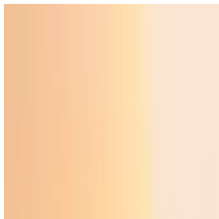
O‘zbekiston
Jahon
Iqtisodiyot
Jamiyat
Sport
Texnologiya
Foyd
O'zbekcha
Ta'lim
Moliya
Avto
Sog'lom hayot
Ko'chmas mulk
Ayollar dunyosi
Turizm
Biznes
O‘zbekcha
Reklama