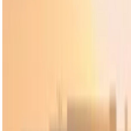
Sog‘lom hayot
|
19:05 / 13.06.2026