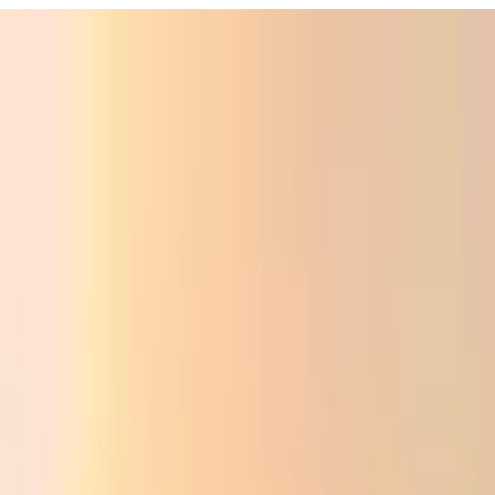
ali
Audio