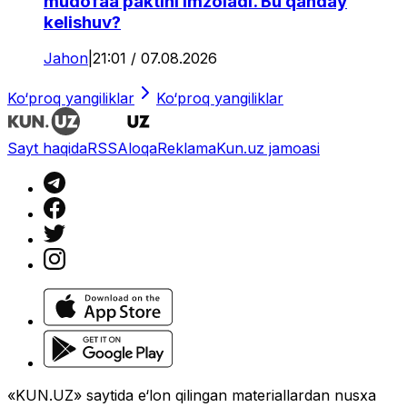
mudofaa paktini imzoladi. Bu qanday
kelishuv?
Jahon
|
21:01 / 07.08.2026
Ko‘proq yangiliklar
Ko‘proq yangiliklar
Sayt haqida
RSS
Aloqa
Reklama
Kun.uz jamoasi
«KUN.UZ» saytida e‘lon qilingan materiallardan nusxa