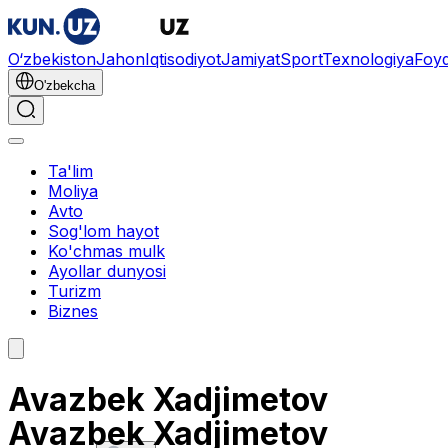
O‘zbekiston
Jahon
Iqtisodiyot
Jamiyat
Sport
Texnologiya
Foyd
O'zbekcha
Ta'lim
Moliya
Avto
Sog'lom hayot
Ko'chmas mulk
Ayollar dunyosi
Turizm
Biznes
Avazbek Xadjimetov
Avazbek Xadjimetov