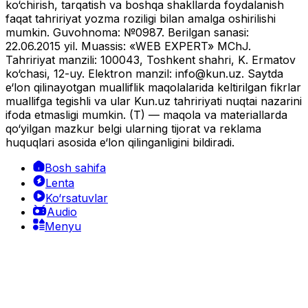
ko‘chirish, tarqatish va boshqa shakllarda foydalanish
faqat tahririyat yozma roziligi bilan amalga oshirilishi
mumkin. Guvohnoma: №0987. Berilgan sanasi:
22.06.2015 yil. Muassis: «WEB EXPERT» MChJ.
Tahririyat manzili: 100043, Toshkent shahri, K. Ermatov
ko‘chasi, 12-uy. Elektron manzil:
info@kun.uz
. Saytda
e‘lon qilinayotgan mualliflik maqolalarida keltirilgan fikrlar
muallifga tegishli va ular Kun.uz tahririyati nuqtai nazarini
ifoda etmasligi mumkin. (T) — maqola va materiallarda
qo‘yilgan mazkur belgi ularning tijorat va reklama
huquqlari asosida e‘lon qilinganligini bildiradi.
Bosh sahifa
Lenta
Ko‘rsatuvlar
Audio
Menyu