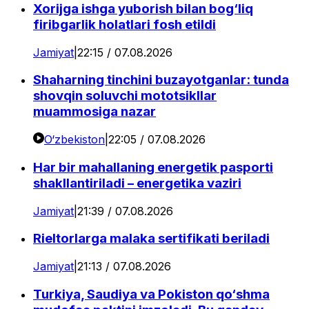
Xorijga ishga yuborish bilan bog‘liq
firibgarlik holatlari fosh etildi
Jamiyat
|
22:15 / 07.08.2026
Shaharning tinchini buzayotganlar: tunda
shovqin soluvchi mototsikllar
muammosiga nazar
O‘zbekiston
|
22:05 / 07.08.2026
Har bir mahallaning energetik pasporti
shakllantiriladi – energetika vaziri
Jamiyat
|
21:39 / 07.08.2026
Rieltorlarga malaka sertifikati beriladi
Jamiyat
|
21:13 / 07.08.2026
Turkiya, Saudiya va Pokiston qo‘shma