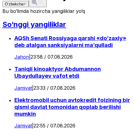
O‘zbekcha
Bu bo‘limda hozircha yangiliklar yo‘q
So‘nggi yangiliklar
AQSh Senati Rossiyaga qarshi «do‘zaxiy»
deb atalgan sanksiyalarni ma’qulladi
Jahon
|
23:58 / 07.08.2026
Taniqli kinoaktyor Abdumannon
Ubaydullayev vafot etdi
Jamiyat
|
23:33 / 07.08.2026
Elektromobil uchun avtokredit foizining bir
qismi davlat tomonidan qoplab berilishi
mumkin
Jamiyat
|
22:55 / 07.08.2026