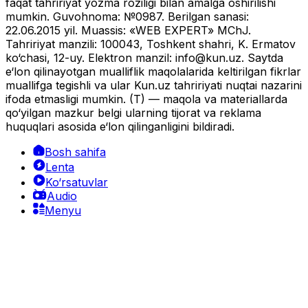
faqat tahririyat yozma roziligi bilan amalga oshirilishi
mumkin. Guvohnoma: №0987. Berilgan sanasi:
22.06.2015 yil. Muassis: «WEB EXPERT» MChJ.
Tahririyat manzili: 100043, Toshkent shahri, K. Ermatov
ko‘chasi, 12-uy. Elektron manzil:
info@kun.uz
. Saytda
e‘lon qilinayotgan mualliflik maqolalarida keltirilgan fikrlar
muallifga tegishli va ular Kun.uz tahririyati nuqtai nazarini
ifoda etmasligi mumkin. (T) — maqola va materiallarda
qo‘yilgan mazkur belgi ularning tijorat va reklama
huquqlari asosida e‘lon qilinganligini bildiradi.
Bosh sahifa
Lenta
Ko‘rsatuvlar
Audio
Menyu