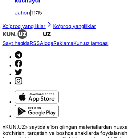
kuchaydi
Jahon
|
11:15
Ko‘proq yangiliklar
Ko‘proq yangiliklar
Sayt haqida
RSS
Aloqa
Reklama
Kun.uz jamoasi
«KUN.UZ» saytida e‘lon qilingan materiallardan nusxa
ko‘chirish, tarqatish va boshqa shakllarda foydalanish