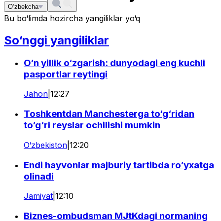
O‘zbekcha
Bu bo‘limda hozircha yangiliklar yo‘q
So‘nggi yangiliklar
O‘n yillik o‘zgarish: dunyodagi eng kuchli
pasportlar reytingi
Jahon
|
12:27
Toshkentdan Manchesterga to‘g‘ridan
to‘g‘ri reyslar ochilishi mumkin
O‘zbekiston
|
12:20
Endi hayvonlar majburiy tartibda ro‘yxatga
olinadi
Jamiyat
|
12:10
Biznes-ombudsman MJtKdagi normaning