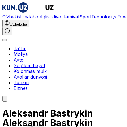
O‘zbekiston
Jahon
Iqtisodiyot
Jamiyat
Sport
Texnologiya
Foyd
O'zbekcha
Ta'lim
Moliya
Avto
Sog'lom hayot
Ko'chmas mulk
Ayollar dunyosi
Turizm
Biznes
Aleksandr Bastrykin
Aleksandr Bastrykin