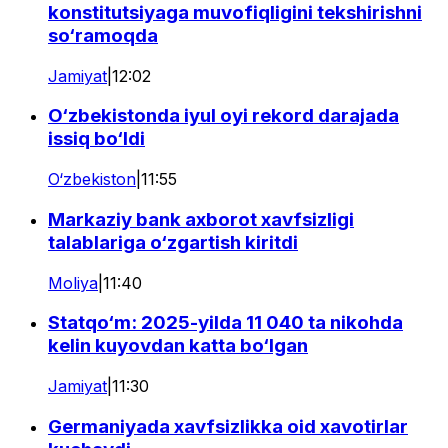
konstitutsiyaga muvofiqligini tekshirishni
so‘ramoqda
Jamiyat
|
12:02
O‘zbekistonda iyul oyi rekord darajada
issiq bo‘ldi
O‘zbekiston
|
11:55
Markaziy bank axborot xavfsizligi
talablariga o‘zgartish kiritdi
Moliya
|
11:40
Statqo‘m: 2025-yilda 11 040 ta nikohda
kelin kuyovdan katta bo‘lgan
Jamiyat
|
11:30
Germaniyada xavfsizlikka oid xavotirlar