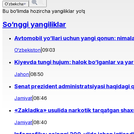
O‘zbekcha
Bu bo‘limda hozircha yangiliklar yo‘q
So‘nggi yangiliklar
Avtomobil yo‘llari uchun yangi qonun: nimal
O‘zbekiston
|
09:03
Kiyevda tungi hujum: halok bo‘lganlar va ya
Jahon
|
08:50
Senat prezident administratsiyasi haqidagi 
Jamiyat
|
08:46
«Zakladka» usulida narkotik tarqatgan shaxs
Jamiyat
|
08:40