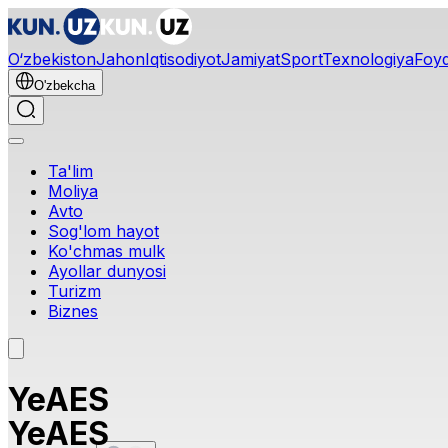
O‘zbekiston
Jahon
Iqtisodiyot
Jamiyat
Sport
Texnologiya
Foyd
O'zbekcha
Ta'lim
Moliya
Avto
Sog'lom hayot
Ko'chmas mulk
Ayollar dunyosi
Turizm
Biznes
YeAES
YeAES