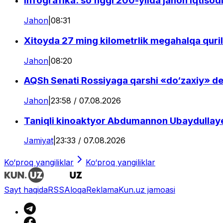
Infografika: so‘nggi 200-yilda jahon iqtiso
Jahon
|
08:31
Xitoyda 27 ming kilometrlik megahalqa quril
Jahon
|
08:20
AQSh Senati Rossiyaga qarshi «do‘zaxiy» de
Jahon
|
23:58 / 07.08.2026
Taniqli kinoaktyor Abdumannon Ubaydullaye
Jamiyat
|
23:33 / 07.08.2026
Ko‘proq yangiliklar
Ko‘proq yangiliklar
Sayt haqida
RSS
Aloqa
Reklama
Kun.uz jamoasi