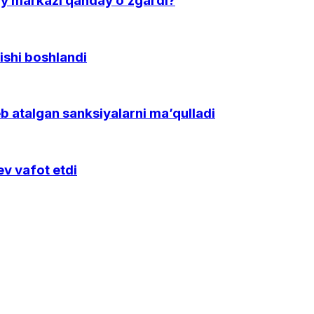
diy markazi qanday o‘zgardi?
ishi boshlandi
b atalgan sanksiyalarni ma’qulladi
v vafot etdi