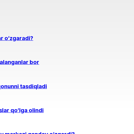
ar o‘zgaradi?
ralanganlar bor
qonunni tasdiqladi
lar qo‘lga olindi