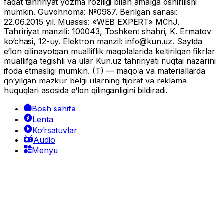
faqat tahririyat yozma roziligi bilan amalga oshirilishi
mumkin. Guvohnoma: №0987. Berilgan sanasi:
22.06.2015 yil. Muassis: «WEB EXPERT» MChJ.
Tahririyat manzili: 100043, Toshkent shahri, K. Ermatov
ko‘chasi, 12-uy. Elektron manzil:
info@kun.uz
. Saytda
e‘lon qilinayotgan mualliflik maqolalarida keltirilgan fikrlar
muallifga tegishli va ular Kun.uz tahririyati nuqtai nazarini
ifoda etmasligi mumkin. (T) — maqola va materiallarda
qo‘yilgan mazkur belgi ularning tijorat va reklama
huquqlari asosida e‘lon qilinganligini bildiradi.
Bosh sahifa
Lenta
Ko‘rsatuvlar
Audio
Menyu