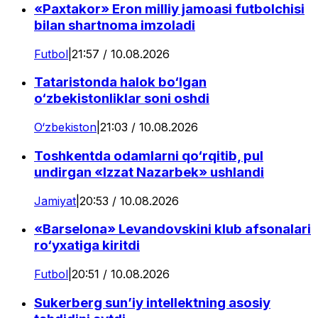
«Paxtakor» Eron milliy jamoasi futbolchisi
bilan shartnoma imzoladi
Futbol
|
21:57 / 10.08.2026
Tataristonda halok bo‘lgan
o‘zbekistonliklar soni oshdi
O‘zbekiston
|
21:03 / 10.08.2026
Toshkentda odamlarni qo‘rqitib, pul
undirgan «Izzat Nazarbek» ushlandi
Jamiyat
|
20:53 / 10.08.2026
«Barselona» Levandovskini klub afsonalari
ro‘yxatiga kiritdi
Futbol
|
20:51 / 10.08.2026
Sukerberg sun’iy intellektning asosiy