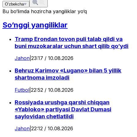
O‘zbekcha
Bu bo‘limda hozircha yangiliklar yo‘q
So‘nggi yangiliklar
Tramp Erondan tovon puli talab qildi va
buni muzokaralar uchun shart qilib qo‘ydi
Jahon
|
23:17 / 10.08.2026
Behruz Karimov «Lugano» bilan 5 yillik
shartnoma imzoladi
Futbol
|
22:52 / 10.08.2026
Rossiyada urushga qarshi chiqqan
«Yabloko» partiyasi Davlat Dumasi
saylovidan chetlatildi
Jahon
|
22:12 / 10.08.2026