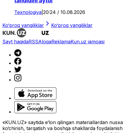
tahdidini aytdi
Texnologiya
|
20:24 / 10.08.2026
Ko‘proq yangiliklar
Ko‘proq yangiliklar
Sayt haqida
RSS
Aloqa
Reklama
Kun.uz jamoasi
«KUN.UZ» saytida e‘lon qilingan materiallardan nusxa
ko‘chirish, tarqatish va boshqa shakllarda foydalanish