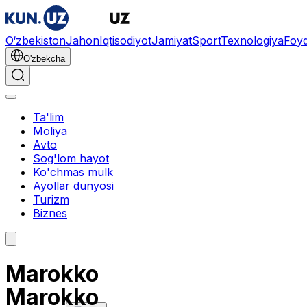
O‘zbekiston
Jahon
Iqtisodiyot
Jamiyat
Sport
Texnologiya
Foyd
O'zbekcha
Ta'lim
Moliya
Avto
Sog'lom hayot
Ko'chmas mulk
Ayollar dunyosi
Turizm
Biznes
Marokko
Marokko