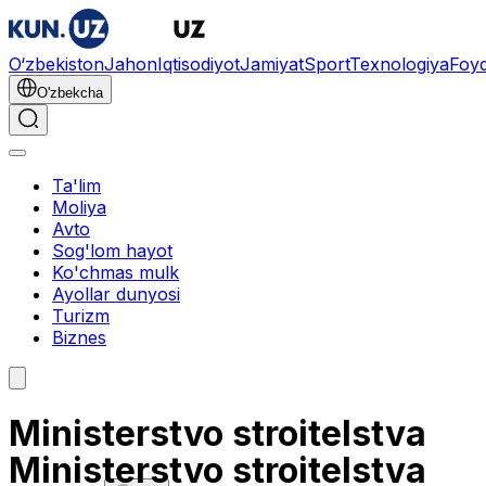
O‘zbekiston
Jahon
Iqtisodiyot
Jamiyat
Sport
Texnologiya
Foyd
O'zbekcha
Ta'lim
Moliya
Avto
Sog'lom hayot
Ko'chmas mulk
Ayollar dunyosi
Turizm
Biznes
Ministerstvo stroitelstva
Ministerstvo stroitelstva