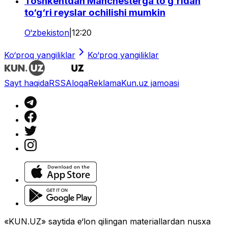
Toshkentdan Manchesterga to‘g‘ridan
to‘g‘ri reyslar ochilishi mumkin
O‘zbekiston
|
12:20
Ko‘proq yangiliklar
Ko‘proq yangiliklar
Sayt haqida
RSS
Aloqa
Reklama
Kun.uz jamoasi
«KUN.UZ» saytida e‘lon qilingan materiallardan nusxa