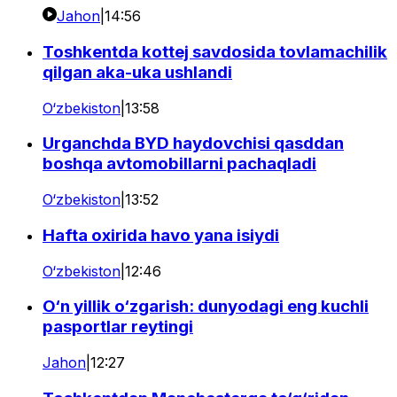
Jahon
|
14:56
Toshkentda kottej savdosida tovlamachilik
qilgan aka-uka ushlandi
O‘zbekiston
|
13:58
Urganchda BYD haydovchisi qasddan
boshqa avtomobillarni pachaqladi
O‘zbekiston
|
13:52
Hafta oxirida havo yana isiydi
O‘zbekiston
|
12:46
O‘n yillik o‘zgarish: dunyodagi eng kuchli
pasportlar reytingi
Jahon
|
12:27