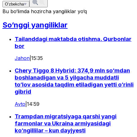
O‘zbekcha
Bu bo‘limda hozircha yangiliklar yo‘q
So‘nggi yangiliklar
Tailanddagi maktabda otishma. Qurbonlar
bor
Jahon
|
15:35
Chery Tiggo 8 Hybrid: 374,9 mln so‘mdan
boshlanadigan va 5 yilgacha muddatli
to‘lov asosida taqdim etiladigan yetti o‘rinli
gibrid
Avto
|
14:59
Trampdan migratsiyaga qarshi yangi
farmonlar va Ukraina armiyasidagi
ko‘ngillilar – kun dayjyesti