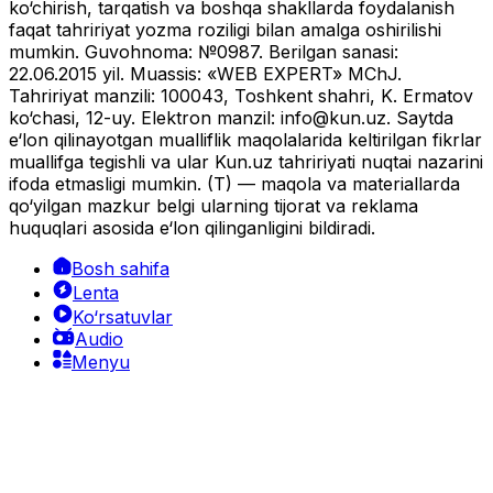
ko‘chirish, tarqatish va boshqa shakllarda foydalanish
faqat tahririyat yozma roziligi bilan amalga oshirilishi
mumkin. Guvohnoma: №0987. Berilgan sanasi:
22.06.2015 yil. Muassis: «WEB EXPERT» MChJ.
Tahririyat manzili: 100043, Toshkent shahri, K. Ermatov
ko‘chasi, 12-uy. Elektron manzil:
info@kun.uz
. Saytda
e‘lon qilinayotgan mualliflik maqolalarida keltirilgan fikrlar
muallifga tegishli va ular Kun.uz tahririyati nuqtai nazarini
ifoda etmasligi mumkin. (T) — maqola va materiallarda
qo‘yilgan mazkur belgi ularning tijorat va reklama
huquqlari asosida e‘lon qilinganligini bildiradi.
Bosh sahifa
Lenta
Ko‘rsatuvlar
Audio
Menyu