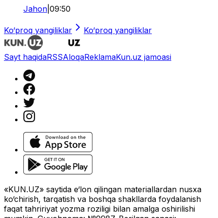
Jahon
|
09:50
Ko‘proq yangiliklar
Ko‘proq yangiliklar
Sayt haqida
RSS
Aloqa
Reklama
Kun.uz jamoasi
«KUN.UZ» saytida e‘lon qilingan materiallardan nusxa
ko‘chirish, tarqatish va boshqa shakllarda foydalanish
faqat tahririyat yozma roziligi bilan amalga oshirilishi