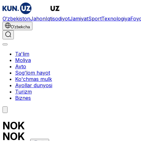
O‘zbekiston
Jahon
Iqtisodiyot
Jamiyat
Sport
Texnologiya
Foyd
O'zbekcha
Ta'lim
Moliya
Avto
Sog'lom hayot
Ko'chmas mulk
Ayollar dunyosi
Turizm
Biznes
NOK
NOK