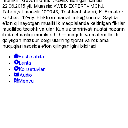
mumkin. Guvohnoma: №0987. Berilgan sanasi:
22.06.2015 yil. Muassis: «WEB EXPERT» MChJ.
Tahririyat manzili: 100043, Toshkent shahri, K. Ermatov
ko‘chasi, 12-uy. Elektron manzil:
info@kun.uz
. Saytda
e‘lon qilinayotgan mualliflik maqolalarida keltirilgan fikrlar
muallifga tegishli va ular Kun.uz tahririyati nuqtai nazarini
ifoda etmasligi mumkin. (T) — maqola va materiallarda
qo‘yilgan mazkur belgi ularning tijorat va reklama
huquqlari asosida e‘lon qilinganligini bildiradi.
Bosh sahifa
Lenta
Ko‘rsatuvlar
Audio
Menyu