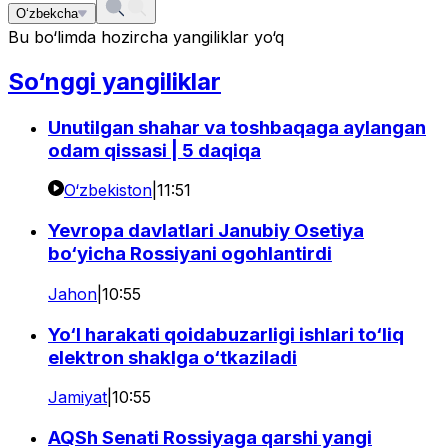
O‘zbekcha
Bu bo‘limda hozircha yangiliklar yo‘q
So‘nggi yangiliklar
Unutilgan shahar va toshbaqaga aylangan
odam qissasi | 5 daqiqa
O‘zbekiston
|
11:51
Yevropa davlatlari Janubiy Osetiya
bo‘yicha Rossiyani ogohlantirdi
Jahon
|
10:55
Yo‘l harakati qoidabuzarligi ishlari to‘liq
elektron shaklga o‘tkaziladi
Jamiyat
|
10:55
AQSh Senati Rossiyaga qarshi yangi