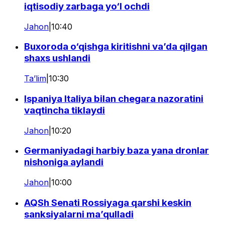
iqtisodiy zarbaga yo‘l ochdi
Jahon
|
10:40
Buxoroda o‘qishga kiritishni va’da qilgan
shaxs ushlandi
Ta’lim
|
10:30
Ispaniya Italiya bilan chegara nazoratini
vaqtincha tiklaydi
Jahon
|
10:20
Germaniyadagi harbiy baza yana dronlar
nishoniga aylandi
Jahon
|
10:00
AQSh Senati Rossiyaga qarshi keskin
sanksiyalarni ma’qulladi