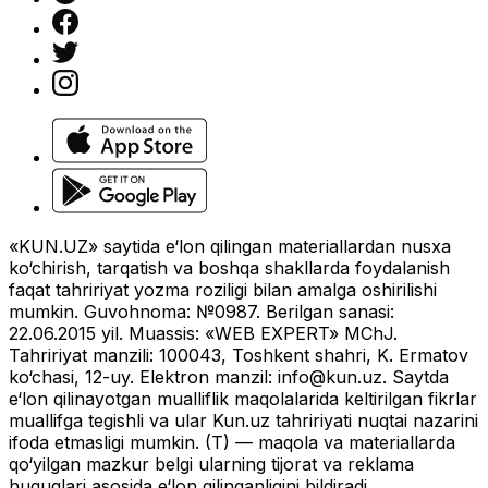
«KUN.UZ» saytida e‘lon qilingan materiallardan nusxa
ko‘chirish, tarqatish va boshqa shakllarda foydalanish
faqat tahririyat yozma roziligi bilan amalga oshirilishi
mumkin. Guvohnoma: №0987. Berilgan sanasi:
22.06.2015 yil. Muassis: «WEB EXPERT» MChJ.
Tahririyat manzili: 100043, Toshkent shahri, K. Ermatov
ko‘chasi, 12-uy. Elektron manzil:
info@kun.uz
. Saytda
e‘lon qilinayotgan mualliflik maqolalarida keltirilgan fikrlar
muallifga tegishli va ular Kun.uz tahririyati nuqtai nazarini
ifoda etmasligi mumkin. (T) — maqola va materiallarda
qo‘yilgan mazkur belgi ularning tijorat va reklama
huquqlari asosida e‘lon qilinganligini bildiradi.