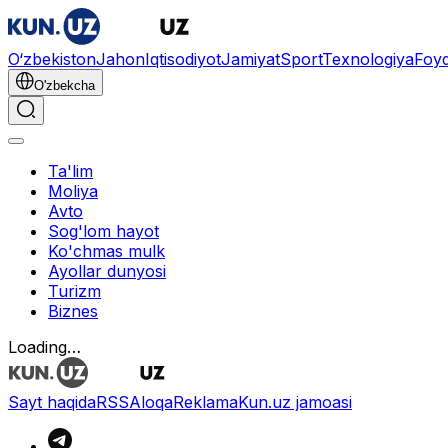
O‘zbekiston
Jahon
Iqtisodiyot
Jamiyat
Sport
Texnologiya
Foyd
O'zbekcha
Ta'lim
Moliya
Avto
Sog'lom hayot
Ko'chmas mulk
Ayollar dunyosi
Turizm
Biznes
Loading…
Sayt haqida
RSS
Aloqa
Reklama
Kun.uz jamoasi