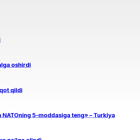
i
lga oshirdi
qot qildi
a NATOning 5-moddasiga teng» – Turkiya