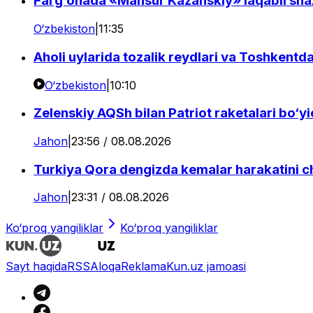
Farg‘onada «Mansur Kazanskiy» laqabli shax
O‘zbekiston
|
11:35
Aholi uylarida tozalik reydlari va Toshkentda
O‘zbekiston
|
10:10
Zelenskiy AQSh bilan Patriot raketalari bo‘y
Jahon
|
23:56 / 08.08.2026
Turkiya Qora dengizda kemalar harakatini c
Jahon
|
23:31 / 08.08.2026
Ko‘proq yangiliklar
Ko‘proq yangiliklar
Sayt haqida
RSS
Aloqa
Reklama
Kun.uz jamoasi