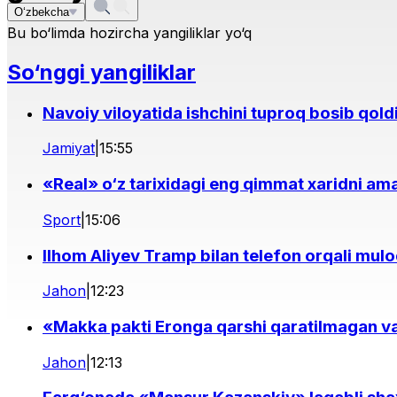
O‘zbekcha
Bu bo‘limda hozircha yangiliklar yo‘q
So‘nggi yangiliklar
Navoiy viloyatida ishchini tuproq bosib qold
Jamiyat
|
15:55
«Real» o‘z tarixidagi eng qimmat xaridni ama
Sport
|
15:06
Ilhom Aliyev Tramp bilan telefon orqali mulo
Jahon
|
12:23
«Makka pakti Eronga qarshi qaratilmagan v
Jahon
|
12:13