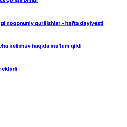
s qo‘lga olindi
gi noqonuniy qurilishlar - hafta dayjyesti
icha kelishuv haqida ma’lum qildi
hekladi