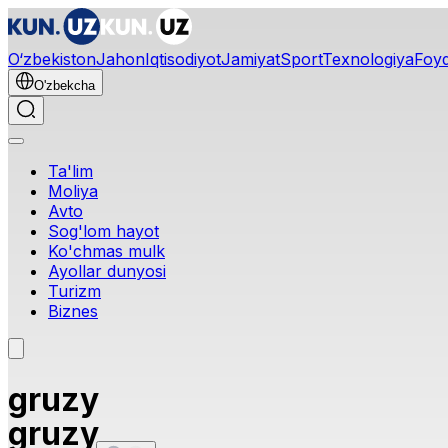
O‘zbekiston
Jahon
Iqtisodiyot
Jamiyat
Sport
Texnologiya
Foyd
O'zbekcha
Ta'lim
Moliya
Avto
Sog'lom hayot
Ko'chmas mulk
Ayollar dunyosi
Turizm
Biznes
gruzy
gruzy