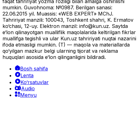
faqat tahririyat yozma roziligi bilan amalga oshirilishi
mumkin. Guvohnoma: №0987. Berilgan sanasi:
22.06.2015 yil. Muassis: «WEB EXPERT» MChJ.
Tahririyat manzili: 100043, Toshkent shahri, K. Ermatov
ko‘chasi, 12-uy. Elektron manzil:
info@kun.uz
. Saytda
e‘lon qilinayotgan mualliflik maqolalarida keltirilgan fikrlar
muallifga tegishli va ular Kun.uz tahririyati nuqtai nazarini
ifoda etmasligi mumkin. (T) — maqola va materiallarda
qo‘yilgan mazkur belgi ularning tijorat va reklama
huquqlari asosida e‘lon qilinganligini bildiradi.
Bosh sahifa
Lenta
Ko‘rsatuvlar
Audio
Menyu