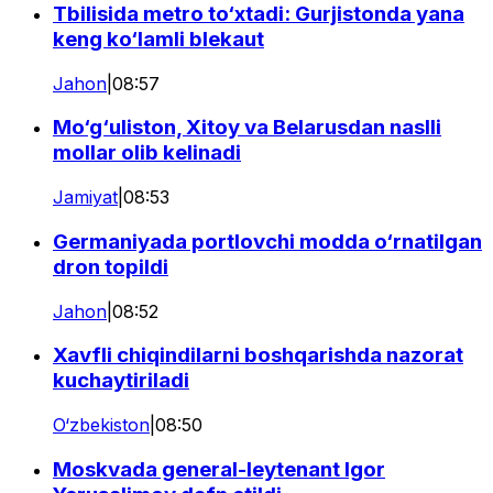
Tbilisida metro to‘xtadi: Gurjistonda yana
keng ko‘lamli blekaut
Jahon
|
08:57
Mo‘g‘uliston, Xitoy va Belarusdan naslli
mollar olib kelinadi
Jamiyat
|
08:53
Germaniyada portlovchi modda o‘rnatilgan
dron topildi
Jahon
|
08:52
Xavfli chiqindilarni boshqarishda nazorat
kuchaytiriladi
O‘zbekiston
|
08:50
Moskvada general-leytenant Igor