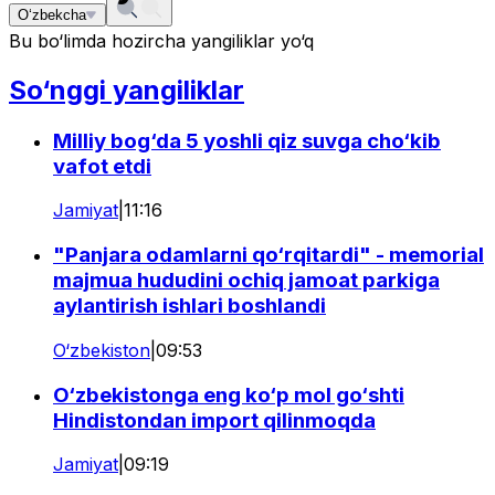
O‘zbekcha
Bu bo‘limda hozircha yangiliklar yo‘q
So‘nggi yangiliklar
Milliy bog‘da 5 yoshli qiz suvga cho‘kib
vafot etdi
Jamiyat
|
11:16
"Panjara odamlarni qo‘rqitardi" - memorial
majmua hududini ochiq jamoat parkiga
aylantirish ishlari boshlandi
O‘zbekiston
|
09:53
O‘zbekistonga eng ko‘p mol go‘shti
Hindistondan import qilinmoqda
Jamiyat
|
09:19