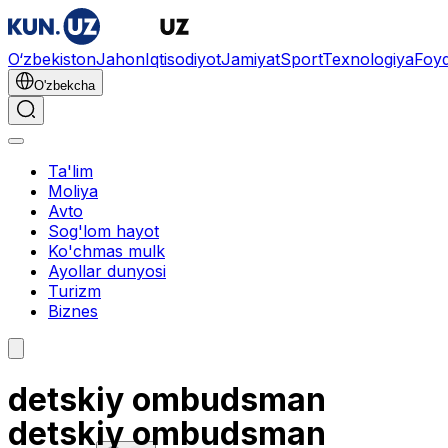
O‘zbekiston
Jahon
Iqtisodiyot
Jamiyat
Sport
Texnologiya
Foyd
O'zbekcha
Ta'lim
Moliya
Avto
Sog'lom hayot
Ko'chmas mulk
Ayollar dunyosi
Turizm
Biznes
detskiy ombudsman
detskiy ombudsman