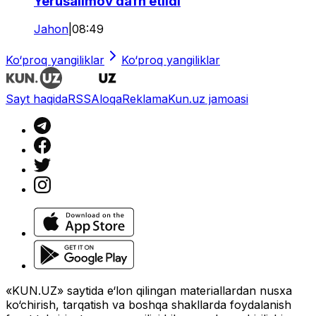
Yerusalimov dafn etildi
Jahon
|
08:49
Ko‘proq yangiliklar
Ko‘proq yangiliklar
Sayt haqida
RSS
Aloqa
Reklama
Kun.uz jamoasi
«KUN.UZ» saytida e‘lon qilingan materiallardan nusxa
ko‘chirish, tarqatish va boshqa shakllarda foydalanish