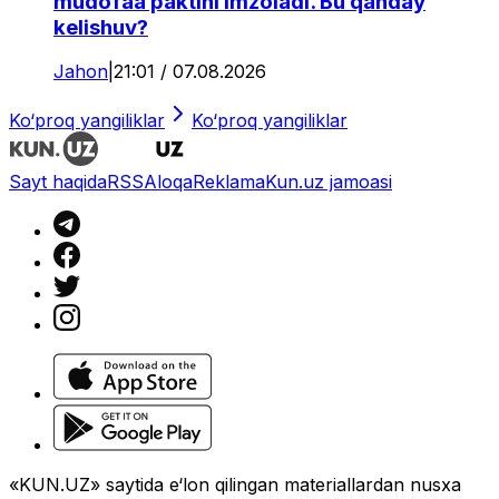
mudofaa paktini imzoladi. Bu qanday
kelishuv?
Jahon
|
21:01 / 07.08.2026
Ko‘proq yangiliklar
Ko‘proq yangiliklar
Sayt haqida
RSS
Aloqa
Reklama
Kun.uz jamoasi
«KUN.UZ» saytida e‘lon qilingan materiallardan nusxa