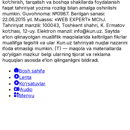
ko‘chirish, tarqatish va boshqa shakllarda foydalanish
faqat tahririyat yozma roziligi bilan amalga oshirilishi
mumkin. Guvohnoma: №0987. Berilgan sanasi:
22.06.2015 yil. Muassis: «WEB EXPERT» MChJ.
Tahririyat manzili: 100043, Toshkent shahri, K. Ermatov
ko‘chasi, 12-uy. Elektron manzil:
info@kun.uz
. Saytda
e‘lon qilinayotgan mualliflik maqolalarida keltirilgan fikrlar
muallifga tegishli va ular Kun.uz tahririyati nuqtai nazarini
ifoda etmasligi mumkin. (T) — maqola va materiallarda
qo‘yilgan mazkur belgi ularning tijorat va reklama
huquqlari asosida e‘lon qilinganligini bildiradi.
Bosh sahifa
Lenta
Ko‘rsatuvlar
Audio
Menyu