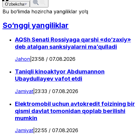
O‘zbekcha
Bu bo‘limda hozircha yangiliklar yo‘q
So‘nggi yangiliklar
AQSh Senati Rossiyaga qarshi «do‘zaxiy»
deb atalgan sanksiyalarni ma’qulladi
Jahon
|
23:58 / 07.08.2026
Taniqli kinoaktyor Abdumannon
Ubaydullayev vafot etdi
Jamiyat
|
23:33 / 07.08.2026
Elektromobil uchun avtokredit foizining bir
qismi davlat tomonidan qoplab berilishi
mumkin
Jamiyat
|
22:55 / 07.08.2026