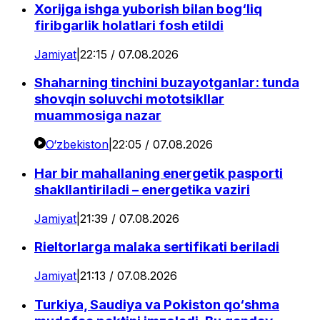
Xorijga ishga yuborish bilan bog‘liq
firibgarlik holatlari fosh etildi
Jamiyat
|
22:15 / 07.08.2026
Shaharning tinchini buzayotganlar: tunda
shovqin soluvchi mototsikllar
muammosiga nazar
O‘zbekiston
|
22:05 / 07.08.2026
Har bir mahallaning energetik pasporti
shakllantiriladi – energetika vaziri
Jamiyat
|
21:39 / 07.08.2026
Rieltorlarga malaka sertifikati beriladi
Jamiyat
|
21:13 / 07.08.2026
Turkiya, Saudiya va Pokiston qo‘shma