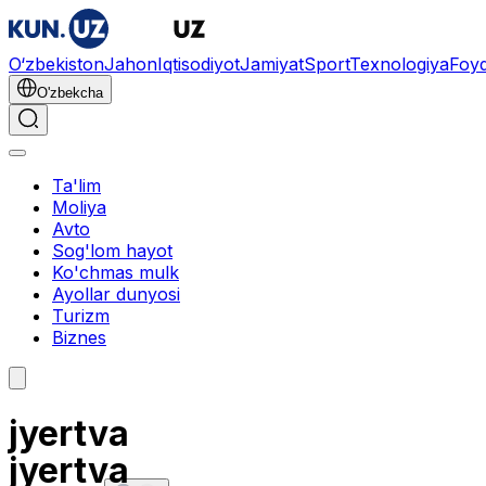
O‘zbekiston
Jahon
Iqtisodiyot
Jamiyat
Sport
Texnologiya
Foyd
O'zbekcha
Ta'lim
Moliya
Avto
Sog'lom hayot
Ko'chmas mulk
Ayollar dunyosi
Turizm
Biznes
jyertva
jyertva