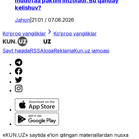
mudofaa paktini imzoladi. Bu qanday
kelishuv?
Jahon
|
21:01 / 07.08.2026
Ko‘proq yangiliklar
Ko‘proq yangiliklar
Sayt haqida
RSS
Aloqa
Reklama
Kun.uz jamoasi
«KUN.UZ» saytida e‘lon qilingan materiallardan nusxa