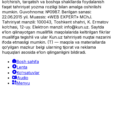
ko‘chirish, tarqatish va boshqa shakllarda foydalanish
faqat tahririyat yozma roziligi bilan amalga oshirilishi
mumkin. Guvohnoma: №0987. Berilgan sanasi:
22.06.2015 yil. Muassis: «WEB EXPERT» MChJ.
Tahririyat manzili: 100043, Toshkent shahri, K. Ermatov
ko‘chasi, 12-uy. Elektron manzil:
info@kun.uz
. Saytda
e‘lon qilinayotgan mualliflik maqolalarida keltirilgan fikrlar
muallifga tegishli va ular Kun.uz tahririyati nuqtai nazarini
ifoda etmasligi mumkin. (T) — maqola va materiallarda
qo‘yilgan mazkur belgi ularning tijorat va reklama
huquqlari asosida e‘lon qilinganligini bildiradi.
Bosh sahifa
Lenta
Ko‘rsatuvlar
Audio
Menyu