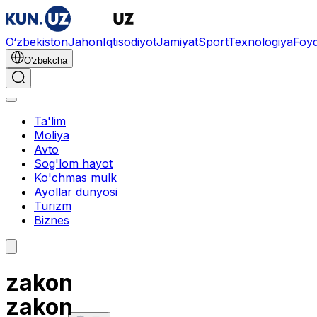
O‘zbekiston
Jahon
Iqtisodiyot
Jamiyat
Sport
Texnologiya
Foyd
O'zbekcha
Ta'lim
Moliya
Avto
Sog'lom hayot
Ko'chmas mulk
Ayollar dunyosi
Turizm
Biznes
zakon
zakon