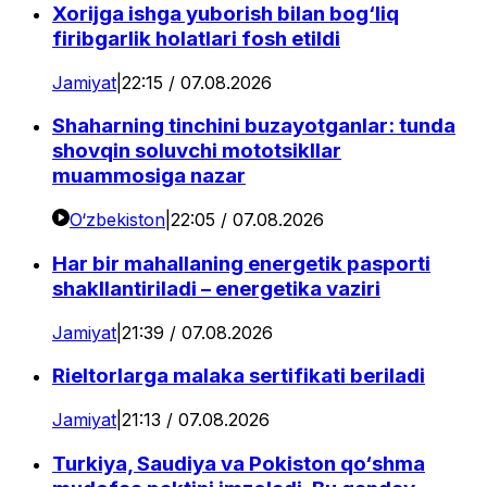
Xorijga ishga yuborish bilan bog‘liq
firibgarlik holatlari fosh etildi
Jamiyat
|
22:15 / 07.08.2026
Shaharning tinchini buzayotganlar: tunda
shovqin soluvchi mototsikllar
muammosiga nazar
O‘zbekiston
|
22:05 / 07.08.2026
Har bir mahallaning energetik pasporti
shakllantiriladi – energetika vaziri
Jamiyat
|
21:39 / 07.08.2026
Rieltorlarga malaka sertifikati beriladi
Jamiyat
|
21:13 / 07.08.2026
Turkiya, Saudiya va Pokiston qo‘shma