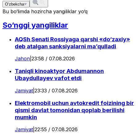
O‘zbekcha
Bu bo‘limda hozircha yangiliklar yo‘q
So‘nggi yangiliklar
AQSh Senati Rossiyaga qarshi «do‘zaxiy»
deb atalgan sanksiyalarni ma’qulladi
Jahon
|
23:58 / 07.08.2026
Taniqli kinoaktyor Abdumannon
Ubaydullayev vafot etdi
Jamiyat
|
23:33 / 07.08.2026
Elektromobil uchun avtokredit foizining bir
qismi davlat tomonidan qoplab berilishi
mumkin
Jamiyat
|
22:55 / 07.08.2026